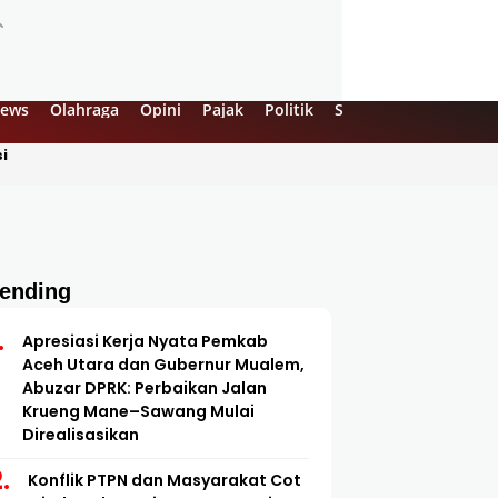
ews
Olahraga
Opini
Pajak
Politik
Sejarah
UMKM
Vi
i
rending
Apresiasi Kerja Nyata Pemkab
Aceh Utara dan Gubernur Mualem,
Abuzar DPRK: Perbaikan Jalan
Krueng Mane–Sawang Mulai
Direalisasikan
Konflik PTPN dan Masyarakat Cot