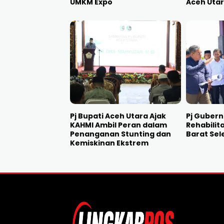
UMKM Expo
Aceh Uta
Pj Bupati Aceh Utara Ajak
Pj Gubern
KAHMI Ambil Peran dalam
Rehabilit
Penanganan Stunting dan
Barat Sel
Kemiskinan Ekstrem