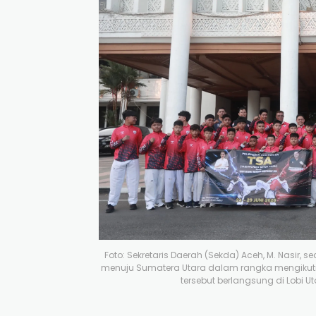
Foto: Sekretaris Daerah (Sekda) Aceh, M. Nasir,
menuju Sumatera Utara dalam rangka mengikut
tersebut berlangsung di Lobi U