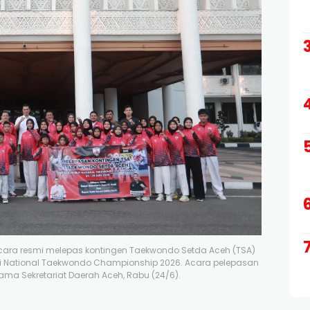
 secara resmi melepas kontingen Taekwondo Setda Aceh (TSA)
i National Taekwondo Championship 2026. Acara pelepasan
tama Sekretariat Daerah Aceh, Rabu (24/6).