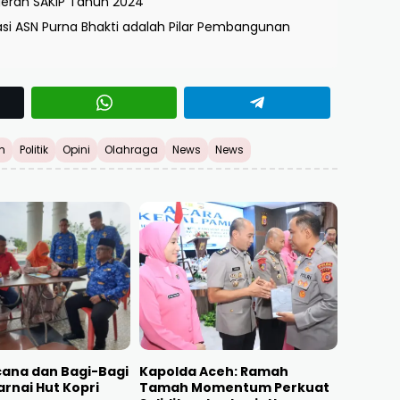
gerah SAKIP Tahun 2024
asi ASN Purna Bhakti adalah Pilar Pembangunan
h
Politik
Opini
Olahraga
News
News
cana dan Bagi-Bagi
Kapolda Aceh: Ramah
rnai Hut Kopri
Tamah Momentum Perkuat