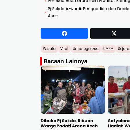
Pemkab Aceh Utara Raih Predikat B Anu
›
Pj Sekda Azwardi: Pengabdian dan Dedik
›
Aceh
Wisata
Viral
Uncategorized
UMKM
Sejara
Bacaan Lainnya
Dibuka Pj Sekda, Ribuan
Satyalan
Warga Padati Arena Aceh
Hadiah Wa