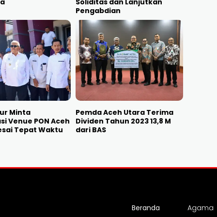
ra
Soliditas dan Lanjutkan
Pengabdian
ur Minta
Pemda Aceh Utara Terima
asi Venue PON Aceh
Dividen Tahun 2023 13,8 M
esai Tepat Waktu
dari BAS
Beranda
Agama