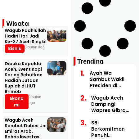
Brimob
2 November 2025
Ekonomi
Wisata
Wagub Fadhlullah
Hadiri Hari Jadi
Ke-27 Aceh Singkil
3 bulan ago
Bisnis
Trending
Dibuka Kapolda
Aceh, Event Kopi
Ayah Wa
Saring Rebutkan
Sambut Wakil
Hadiah Jutaan
Presiden di
Rupiah di HUT
Bandara
Brimob
Malikussaleh
Wagub Aceh
9 bulan
Ekono
ago
Dampingi
mi
Wapres Gibran
Kunjungi Lokasi
Wagub Aceh
Terdampak
SBI
Sambut Dubes Uni
Bencana
Berkomitmen
Emirat Arab,
Hidrometeorol
Penuhi
Bahas Investasi