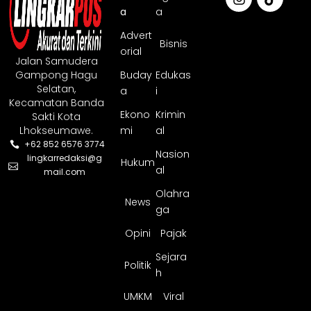
a
a
Advert
Bisnis
orial
Jalan Samudera
Gampong Hagu
Buday
Edukas
Selatan,
a
i
Kecamatan Banda
Ekono
Krimin
Sakti Kota
Lhokseumawe.
mi
al
+62 852 6576 3774
Nasion
lingkarredaksi@g
Hukum
al
mail.com
Olahra
News
ga
Opini
Pajak
Sejara
Politik
h
UMKM
Viral