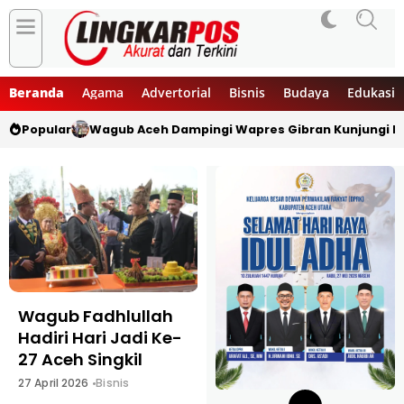
Beranda
Agama
Advertorial
Bisnis
Budaya
Edukasi
Popular
Wagub Aceh Dampingi Wapres Gibran Kunjungi L
Wagub Fadhlullah
Dibuka Kapolda
Hadiri Hari Jadi Ke-
Aceh, Event Kopi
27 Aceh Singkil
Saring Rebutkan
Hadiah Jutaan
27 April 2026
Bisnis
Rupiah di HUT