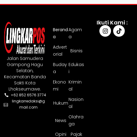
Ikuti Kami :
Berand
Agam
a
a
Advert
Bisnis
orial
Jalan Samudera
Gampong Hagu
Buday
Edukas
Selatan,
a
i
Kecamatan Banda
Ekono
Krimin
Sakti Kota
Lhokseumawe.
mi
al
+62 852 6576 3774
Nasion
lingkarredaksi@g
Hukum
al
mail.com
Olahra
News
ga
Opini
Pajak