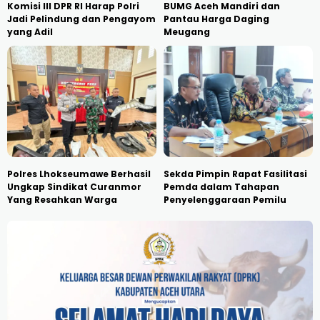
Komisi III DPR RI Harap Polri
BUMG Aceh Mandiri dan
Jadi Pelindung dan Pengayom
Pantau Harga Daging
yang Adil
Meugang
Polres Lhokseumawe Berhasil
Sekda Pimpin Rapat Fasilitasi
Ungkap Sindikat Curanmor
Pemda dalam Tahapan
Yang Resahkan Warga
Penyelenggaraan Pemilu