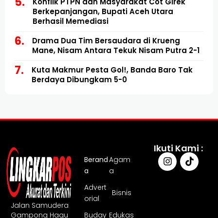
Konflik PTPN dan Masyarakat Cot Girek
Berkepanjangan, Bupati Aceh Utara
Berhasil Memediasi
Drama Dua Tim Bersaudara di Krueng
Mane, Nisam Antara Tekuk Nisam Putra 2-1
Kuta Makmur Pesta Gol!, Banda Baro Tak
Berdaya Dibungkam 5-0
Ikuti Kami :
Berand
Agam
a
a
Advert
Bisnis
orial
Jalan Samudera
Gampong Hagu
Buday
Edukas