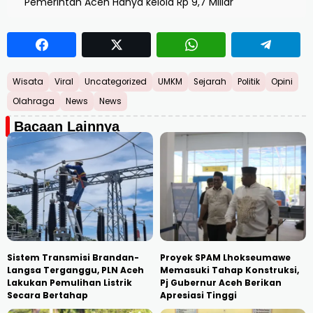
Pemerintah Aceh Hanya kelola Rp 9,7 Miliar
Wisata
Viral
Uncategorized
UMKM
Sejarah
Politik
Opini
Olahraga
News
News
Bacaan Lainnya
Sistem Transmisi Brandan-
Proyek SPAM Lhokseumawe
Langsa Terganggu, PLN Aceh
Memasuki Tahap Konstruksi,
Lakukan Pemulihan Listrik
Pj Gubernur Aceh Berikan
Secara Bertahap
Apresiasi Tinggi