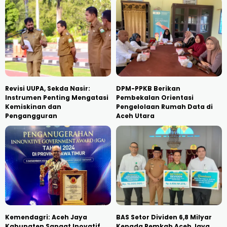
Revisi UUPA, Sekda Nasir:
DPM-PPKB Berikan
Instrumen Penting Mengatasi
Pembekalan Orientasi
Kemiskinan dan
Pengelolaan Rumah Data di
Pengangguran
Aceh Utara
Kemendagri: Aceh Jaya
BAS Setor Dividen 6,8 Milyar
Kabupaten Sangat Inovatif
Kepada Pemkab Aceh Jaya