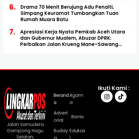
Drama 70 Menit Berujung Adu Penalti,
Simpang Keuramat Tumbangkan Tuan
Rumah Muara Batu
Apresiasi Kerja Nyata Pemkab Aceh Utara
dan Gubernur Mualem, Abuzar DPRK:
Perbaikan Jalan Krueng Mane–Sawang
Mulai Direalisasikan
Ikuti Kami :
Berand
Agam
a
a
Advert
Bisnis
orial
Jalan Samudera
Gampong Hagu
Buday
Edukas
Selatan,
a
i