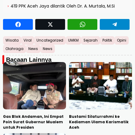
419 PPK Aceh Jaya dilantik Oleh Dr. A. Murtala, M.Si
›
Wisata
Viral
Uncategorized
UMKM
Sejarah
Politik
Opini
Olahraga
News
News
Bacaan Lainnya
Gas Blok Andaman, Ini Empat
Bustami Silaturrahmi ke
Poin Surat Gubernur Mualem
Kediaman Ulama Karismatik
untuk Presiden
Aceh