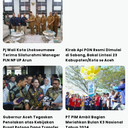
Pj Wali Kota Lhokseumawe
Kirab Api PON Resmi Dimulai
Terima Silaturahmi Manager
di Sabang, Bakal Lintasi 23
PLN NP UP Arun
Kabupaten/Kota se Aceh
Gubernur Aceh Tegaskan
PT PIM Ambil Bagian
Penolakan atas Kebijakan
Meriahkan Bulan K3 Nasional
Pusat Potong Dana Transfer
Tahun 2024