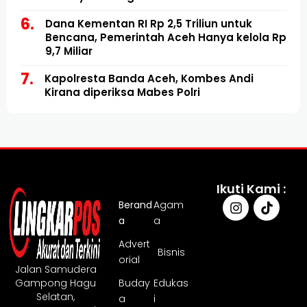
Dana Kementan RI Rp 2,5 Triliun untuk
Bencana, Pemerintah Aceh Hanya kelola Rp
9,7 Miliar
Kapolresta Banda Aceh, Kombes Andi
Kirana diperiksa Mabes Polri
Ikuti Kami :
Berand
Agam
a
a
Advert
Bisnis
orial
Jalan Samudera
Gampong Hagu
Buday
Edukas
Selatan,
a
i