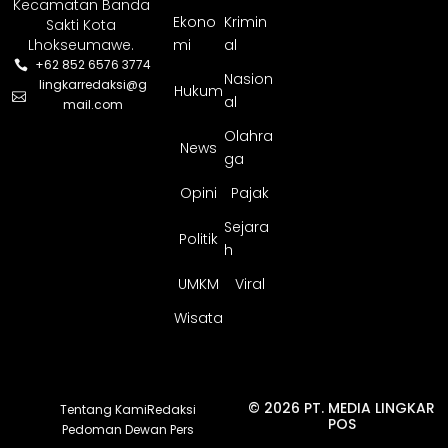
Kecamatan Banda
Ekono
Krimin
Sakti Kota
Lhokseumawe.
mi
al
+62 852 6576 3774
Nasion
lingkarredaksi@g
Hukum
al
mail.com
Olahra
News
ga
Opini
Pajak
Sejara
Politik
h
UMKM
Viral
Wisata
© 2026 PT. MEDIA LINGKAR
Tentang Kami
Redaksi
POS
Pedoman Dewan Pers