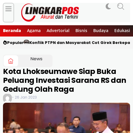
Beranda
Agama
Advertorial
Bisnis
Budaya
Edukasi
Popular
Konflik PTPN dan Masyarakat Cot Girek Berkepan
News
Kota Lhokseumawe Siap Buka
Peluang Investasi Sarana RS dan
Gedung Olah Raga
- 26 Jan 2023