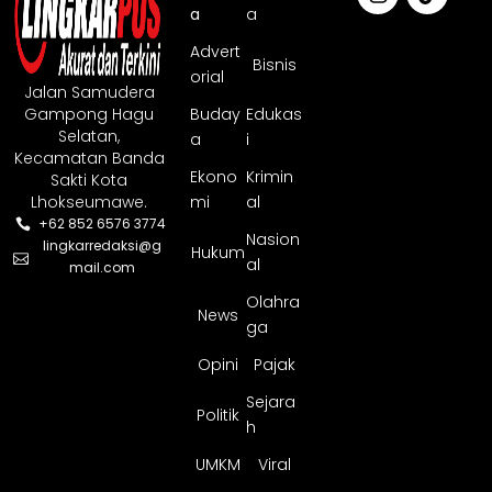
a
a
Advert
Bisnis
orial
Jalan Samudera
Gampong Hagu
Buday
Edukas
Selatan,
a
i
Kecamatan Banda
Ekono
Krimin
Sakti Kota
Lhokseumawe.
mi
al
+62 852 6576 3774
Nasion
lingkarredaksi@g
Hukum
al
mail.com
Olahra
News
ga
Opini
Pajak
Sejara
Politik
h
UMKM
Viral