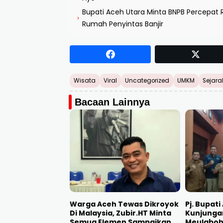
Bupati Aceh Utara Minta BNPB Percepat R
›
Rumah Penyintas Banjir
Wisata
Viral
Uncategorized
UMKM
Sejara
Bacaan Lainnya
Warga Aceh Tewas Dikroyok
Pj. Bupat
Di Malaysia, Zubir.HT Minta
Kunjunga
Semua Elemen Sampaikan
Meulabo