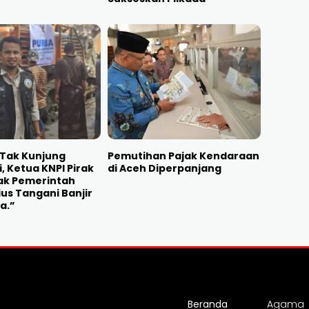
 Tak Kunjung
Pemutihan Pajak Kendaraan
, Ketua KNPI Pirak
di Aceh Diperpanjang
ak Pemerintah
ius Tangani Banjir
a.”
Beranda
Agama