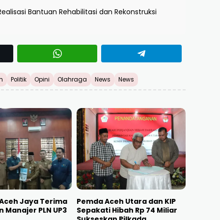
ealisasi Bantuan Rehabilitasi dan Rekonstruksi
h
Politik
Opini
Olahraga
News
News
i Aceh Jaya Terima
Pemda Aceh Utara dan KIP
n Manajer PLN UP3
Sepakati Hibah Rp 74 Miliar
h
Sukseskan Pilkada