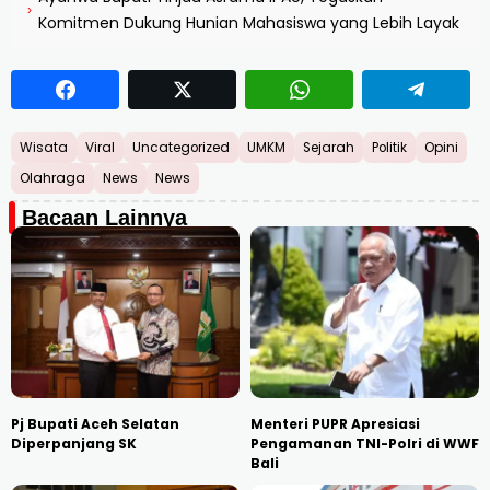
›
Komitmen Dukung Hunian Mahasiswa yang Lebih Layak
Wisata
Viral
Uncategorized
UMKM
Sejarah
Politik
Opini
Olahraga
News
News
Bacaan Lainnya
Pj Bupati Aceh Selatan
Menteri PUPR Apresiasi
Diperpanjang SK
Pengamanan TNI-Polri di WWF
Bali