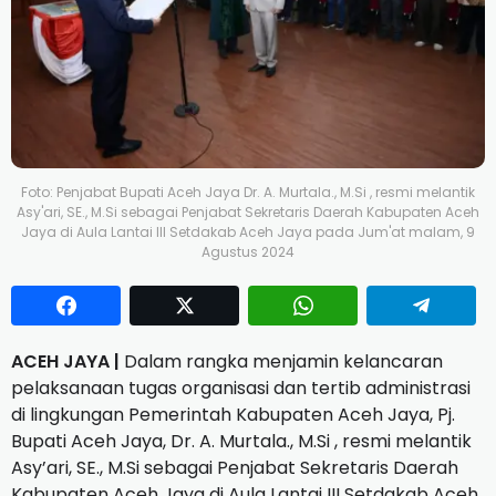
Foto: Penjabat Bupati Aceh Jaya Dr. A. Murtala., M.Si , resmi melantik
Asy'ari, SE., M.Si sebagai Penjabat Sekretaris Daerah Kabupaten Aceh
Jaya di Aula Lantai III Setdakab Aceh Jaya pada Jum'at malam, 9
Agustus 2024
ACEH JAYA |
Dalam rangka menjamin kelancaran
pelaksanaan tugas organisasi dan tertib administrasi
di lingkungan Pemerintah Kabupaten Aceh Jaya, Pj.
Bupati Aceh Jaya, Dr. A. Murtala., M.Si , resmi melantik
Asy’ari, SE., M.Si sebagai Penjabat Sekretaris Daerah
Kabupaten Aceh Jaya di Aula Lantai III Setdakab Aceh