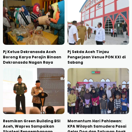
Pj Ketua Dekranasda Aceh
Pj Sekda Aceh Tinjau
Borong Karya Perajin Binaan
Pengerjaan Venue PON XXI di
Dekranasda Nagan Raya
Sabang
Resmikan Green Building BSI
Momentum Hari Pahlawan:
Aceh, Wapres Sampaikan
KPA Wilayah Samudera Pasai
Strategi Pengembangan
Gelar Doa dan Satunan Anak