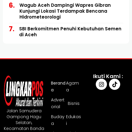
Wagub Aceh Dampingi Wapres Gibran
Kunjungi Lokasi Terdampak Bencana
Hidrometeorologi
SBI Berkomitmen Penuhi Kebutuhan Semen
di Aceh
Ikuti Kami :
Berand
Agam
a
a
Advert
Bisnis
orial
Jalan Samudera
Gampong Hagu
Buday
Edukas
Selatan,
a
i
Kecamatan Banda