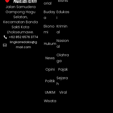
Bisnis
orial
Jalan Samudera
Gampong Hagu
Buday
Edukas
Selatan,
a
i
Kecamatan Banda
Ekono
Krimin
Sakti Kota
Lhokseumawe.
mi
al
+62 852 6576 3774
Nasion
lingkarredaksi@g
Hukum
al
mail.com
Olahra
News
ga
Opini
Pajak
Sejara
Politik
h
UMKM
Viral
Wisata