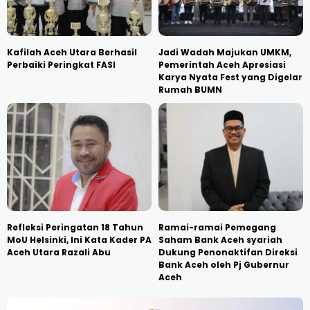
Kafilah Aceh Utara Berhasil
Jadi Wadah Majukan UMKM,
Perbaiki Peringkat FASI
Pemerintah Aceh Apresiasi
Karya Nyata Fest yang Digelar
Rumah BUMN
Refleksi Peringatan 18 Tahun
Ramai-ramai Pemegang
MoU Helsinki, Ini Kata Kader PA
Saham Bank Aceh syariah
Aceh Utara Razali Abu
Dukung Penonaktifan Direksi
Bank Aceh oleh Pj Gubernur
Aceh