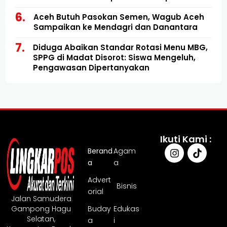
Utara
Aceh Butuh Pasokan Semen, Wagub Aceh
Sampaikan ke Mendagri dan Danantara
Diduga Abaikan Standar Rotasi Menu MBG,
SPPG di Madat Disorot: Siswa Mengeluh,
Pengawasan Dipertanyakan
Ikuti Kami :
Berand
Agam
a
a
Advert
Bisnis
orial
Jalan Samudera
Gampong Hagu
Buday
Edukas
Selatan,
a
i