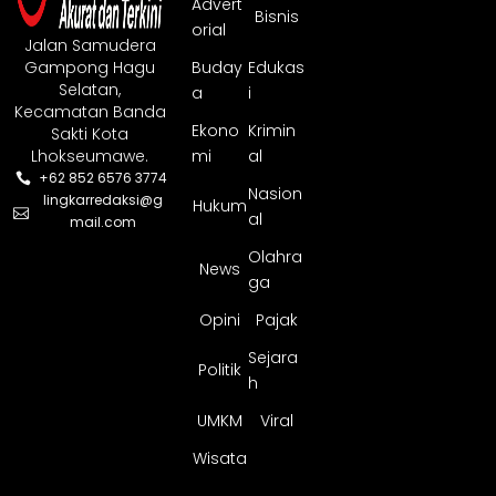
Advert
Bisnis
orial
Jalan Samudera
Gampong Hagu
Buday
Edukas
Selatan,
a
i
Kecamatan Banda
Ekono
Krimin
Sakti Kota
Lhokseumawe.
mi
al
+62 852 6576 3774
Nasion
lingkarredaksi@g
Hukum
al
mail.com
Olahra
News
ga
Opini
Pajak
Sejara
Politik
h
UMKM
Viral
Wisata