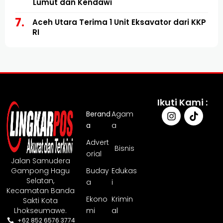
Lumut dan Kendawi
Aceh Utara Terima 1 Unit Eksavator dari KKP
RI
Ikuti Kami :
Berand
Agam
a
a
Advert
Bisnis
orial
Jalan Samudera
Gampong Hagu
Buday
Edukas
Selatan,
a
i
Kecamatan Banda
Ekono
Krimin
Sakti Kota
Lhokseumawe.
mi
al
+62 852 6576 3774