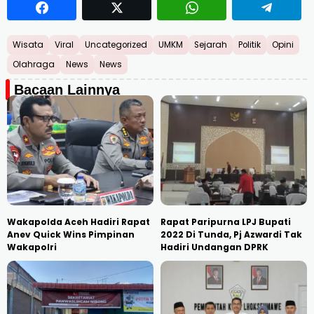
Wisata
Viral
Uncategorized
UMKM
Sejarah
Politik
Opini
Olahraga
News
News
Bacaan Lainnya
Wakapolda Aceh Hadiri Rapat
Rapat Paripurna LPJ Bupati
Anev Quick Wins Pimpinan
2022 Di Tunda, Pj Azwardi Tak
Wakapolri
Hadiri Undangan DPRK