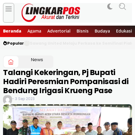
Beranda
Agama
Advertorial
Bisnis
Budaya
Edukasi
Popular
Sawang United Melaju Perkasa ke Semifinal Piala
News
Talangi Kekeringan, Pj Bupati
Hadiri Peresmian Pompanisasi di
Bendung Irigasi Krueng Pase
- 3 Sep 2023