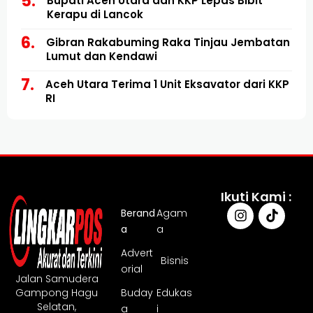
Bupati Aceh Utara dan KKP Lepas Bibit
Kerapu di Lancok
Gibran Rakabuming Raka Tinjau Jembatan
Lumut dan Kendawi
Aceh Utara Terima 1 Unit Eksavator dari KKP
RI
Ikuti Kami :
Berand
Agam
a
a
Advert
Bisnis
orial
Jalan Samudera
Gampong Hagu
Buday
Edukas
Selatan,
a
i