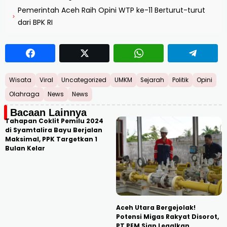
Pemerintah Aceh Raih Opini WTP ke-11 Berturut-turut
›
dari BPK RI
Wisata
Viral
Uncategorized
UMKM
Sejarah
Politik
Opini
Olahraga
News
News
Bacaan Lainnya
Tahapan Coklit Pemilu 2024
di Syamtalira Bayu Berjalan
Maksimal, PPK Targetkan 1
Bulan Kelar
Aceh Utara Bergejolak!
Potensi Migas Rakyat Disorot,
PT PEM Siap Legalkan