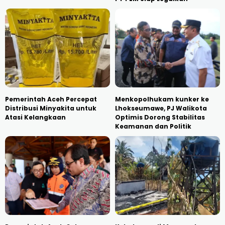
Pemerintah Aceh Percepat
Menkopolhukam kunker ke
Distribusi Minyakita untuk
Lhokseumawe, PJ Walikota
Atasi Kelangkaan
Optimis Dorong Stabilitas
Keamanan dan Politik