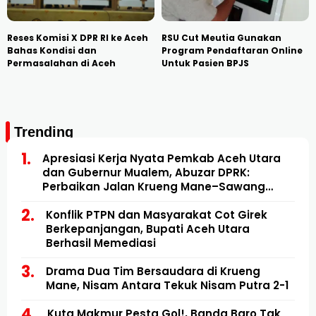
Reses Komisi X DPR RI ke Aceh
RSU Cut Meutia Gunakan
Bahas Kondisi dan
Program Pendaftaran Online
Permasalahan di Aceh
Untuk Pasien BPJS
Trending
Apresiasi Kerja Nyata Pemkab Aceh Utara
dan Gubernur Mualem, Abuzar DPRK:
Perbaikan Jalan Krueng Mane–Sawang
Mulai Direalisasikan
Konflik PTPN dan Masyarakat Cot Girek
Berkepanjangan, Bupati Aceh Utara
Berhasil Memediasi
Drama Dua Tim Bersaudara di Krueng
Mane, Nisam Antara Tekuk Nisam Putra 2-1
Kuta Makmur Pesta Gol!, Banda Baro Tak