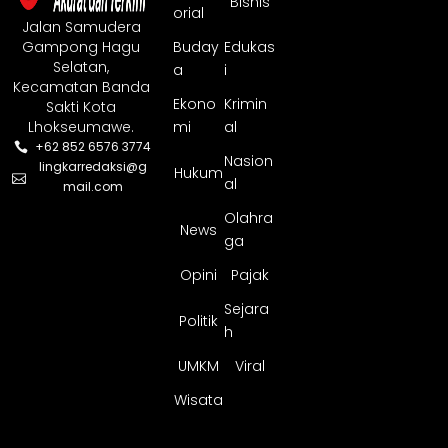
Bisnis
orial
Jalan Samudera
Gampong Hagu
Buday
Edukas
Selatan,
a
i
Kecamatan Banda
Ekono
Krimin
Sakti Kota
Lhokseumawe.
mi
al
+62 852 6576 3774
Nasion
lingkarredaksi@g
Hukum
al
mail.com
Olahra
News
ga
Opini
Pajak
Sejara
Politik
h
UMKM
Viral
Wisata