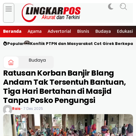
Beranda
Agama
Advertorial
Bisnis
Budaya
Edukasi
Popular
Konflik PTPN dan Masyarakat Cot Girek Berkepan
Budaya
Ratusan Korban Banjir Blang
Andam Tak Tersentuh Bantuan,
Tiga Hari Bertahan di Masjid
Tanpa Posko Pengungsi
Rais
- 7 Des 2025