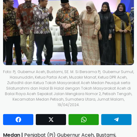
Foto: Pj. Gubernur Aceh, Bustami, SE. M. Si Bersama Pj. Gubernur Sumut,
Hasunuddin, Ketua Partai Aceh, Muzakir Manaf, Ketua DPR Aceh,
Zulfadhli dan Ketua Tokoh Masyarakat Aceh Medan Peusijuk serta
Silaturrahmi dan Halal Bi Halal dengan Tokoh Masyarakat Aceh di
Balai Raya Aceh Sepakat Jalan Mengkara Nomor 2, Petisah Tengah,
Kecamatan Medan Petisah, Sumatera Utara, Jumat Malam,
19/04/2024.
Medan |
Penjabat (Pj) Gubernur Aceh, Bustami,