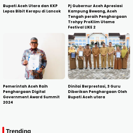
Bupati Aceh Utara dan KKP
Pj Gubernur Aceh Apresiasi
Lepas Bibit Kerapu di Lancok
Kampung Bewang, Aceh
Tengah peraih Penghargaan
Trohpy ProKlim Utama
Festival LIKE 2
Pemerintah Aceh Raih
Dinilai Berprestasi, 3 Guru
Penghargaan Digital
Diberikan Penghargaan Oleh
Government Award Summit
Bupati Aceh utara
2024
Trending