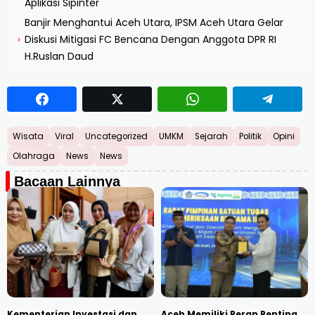
Aplikasi Sipinter
Banjir Menghantui Aceh Utara, IPSM Aceh Utara Gelar
Diskusi Mitigasi FC Bencana Dengan Anggota DPR RI
›
H.Ruslan Daud
Wisata
Viral
Uncategorized
UMKM
Sejarah
Politik
Opini
Olahraga
News
News
Bacaan Lainnya
Kementerian Investasi dan
Aceh Memiliki Peran Penting