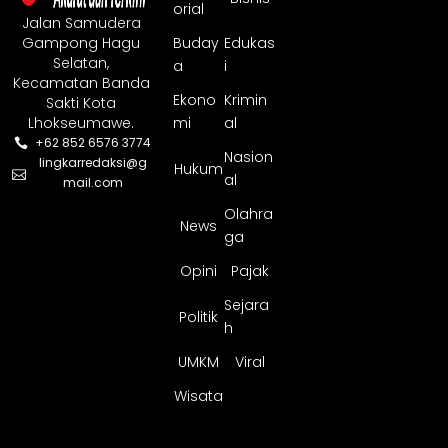
orial
Jalan Samudera
Gampong Hagu
Buday
Edukas
Selatan,
a
i
Kecamatan Banda
Ekono
Krimin
Sakti Kota
Lhokseumawe.
mi
al
+62 852 6576 3774
Nasion
lingkarredaksi@g
Hukum
al
mail.com
Olahra
News
ga
Opini
Pajak
Sejara
Politik
h
UMKM
Viral
Wisata