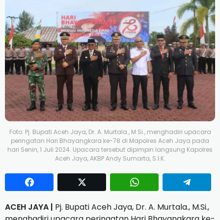
Foto: Pj. Bupati Aceh Jaya, Dr. A. Murtala., M.Si., menghadiri upacara
peringatan Hari Bhayangkara ke-78 di Mapolres Aceh Jaya pada
hari Senin, 1 Juli 2024. Upacara tersebut dipimpin langsung Kapolres
Aceh Jaya, AKBP Andy Sumarta, S.I.K.
ACEH JAYA |
Pj. Bupati Aceh Jaya, Dr. A. Murtala., M.Si.,
menghadiri upacara peringatan Hari Bhayangkara ke-