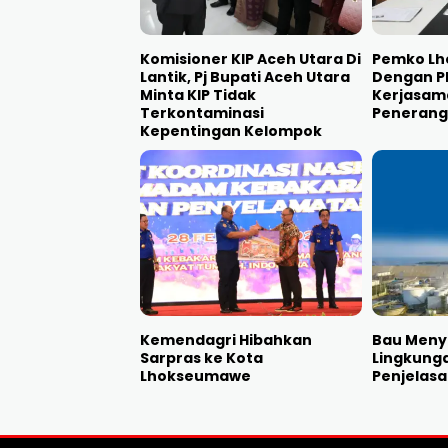
Komisioner KIP Aceh Utara Di
Pemko L
Lantik, Pj Bupati Aceh Utara
Dengan PL
Minta KIP Tidak
Kerjasam
Terkontaminasi
Penerang
Kepentingan Kelompok
Kemendagri Hibahkan
Bau Meny
Sarpras ke Kota
Lingkunga
Lhokseumawe
Penjelasa