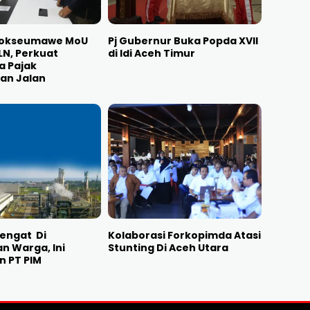
hokseumawe MoU
Pj Gubernur Buka Popda XVII
N, Perkuat
di Idi Aceh Timur
a Pajak
an Jalan
engat Di
Kolaborasi Forkopimda Atasi
n Warga, Ini
Stunting Di Aceh Utara
n PT PIM