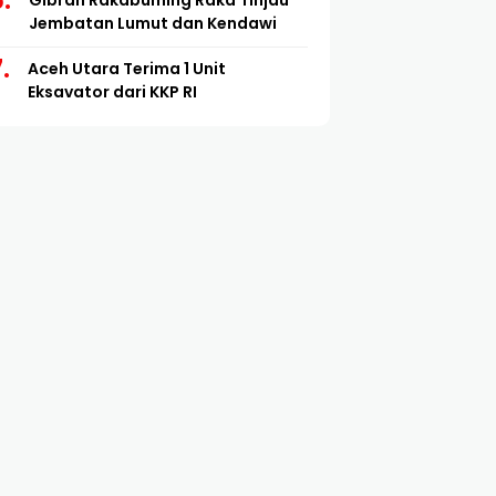
Gibran Rakabuming Raka Tinjau
Jembatan Lumut dan Kendawi
Aceh Utara Terima 1 Unit
Eksavator dari KKP RI