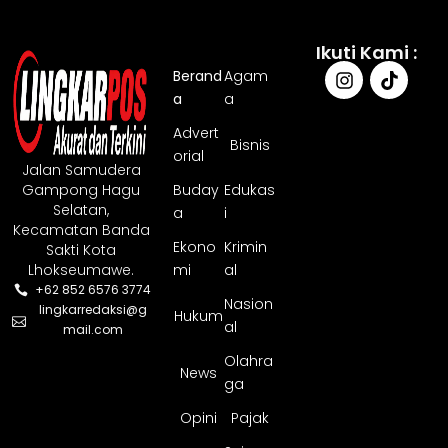
Ikuti Kami :
Berand
Agam
a
a
Advert
Bisnis
orial
Jalan Samudera
Gampong Hagu
Buday
Edukas
Selatan,
a
i
Kecamatan Banda
Ekono
Krimin
Sakti Kota
Lhokseumawe.
mi
al
+62 852 6576 3774
Nasion
lingkarredaksi@g
Hukum
al
mail.com
Olahra
News
ga
Opini
Pajak