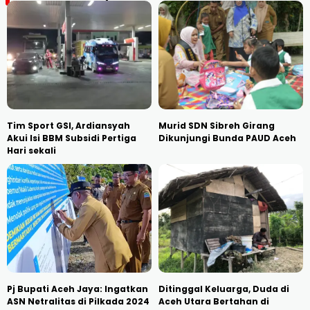
Tim Sport GSI, Ardiansyah
Murid SDN Sibreh Girang
Akui Isi BBM Subsidi Pertiga
Dikunjungi Bunda PAUD Aceh
Hari sekali
Pj Bupati Aceh Jaya: Ingatkan
Ditinggal Keluarga, Duda di
ASN Netralitas di Pilkada 2024
Aceh Utara Bertahan di