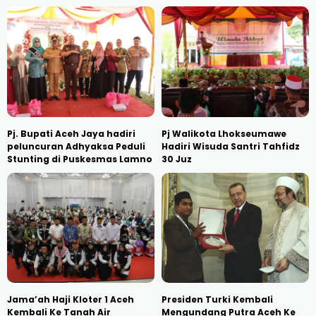
Pj. Bupati Aceh Jaya hadiri
Pj Walikota Lhokseumawe
peluncuran Adhyaksa Peduli
Hadiri Wisuda Santri Tahfidz
Stunting di Puskesmas Lamno
30 Juz
Jama’ah Haji Kloter 1 Aceh
Presiden Turki Kembali
Kembali Ke Tanah Air
Mengundang Putra Aceh Ke