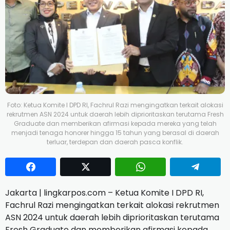
Foto: Ketua Komite I DPD RI, Fachrul Razi mengingatkan terkait alokasi
rekrutmen ASN 2024 untuk daerah lebih diprioritaskan terutama Fresh
Graduate dan memberikan afirmasi kepada mereka yang telah
menjadi tenaga honorer hingga 15 tahun yang berasal di daerah
terluar, terdepan dan daerah pasca konflik.
Jakarta | lingkarpos.com – Ketua Komite I DPD RI,
Fachrul Razi mengingatkan terkait alokasi rekrutmen
ASN 2024 untuk daerah lebih diprioritaskan terutama
Fresh Graduate dan memberikan afirmasi kepada