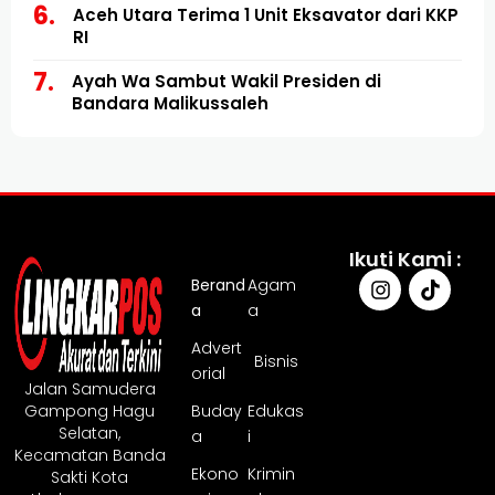
Aceh Utara Terima 1 Unit Eksavator dari KKP
RI
Ayah Wa Sambut Wakil Presiden di
Bandara Malikussaleh
Ikuti Kami :
Berand
Agam
a
a
Advert
Bisnis
orial
Jalan Samudera
Gampong Hagu
Buday
Edukas
Selatan,
a
i
Kecamatan Banda
Ekono
Krimin
Sakti Kota