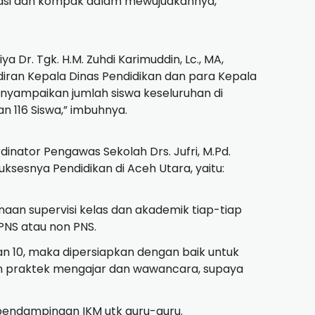
rasi dan kompak dalam mewujudkannya,
 Dr. Tgk. H.M. Zuhdi Karimuddin, Lc., MA,
ran Kepala Dinas Pendidikan dan para Kepala
enyampaikan jumlah siswa keseluruhan di
an 116 Siswa,” imbuhnya.
nator Pengawas Sekolah Drs. Jufri, M.Pd.
sesnya Pendidikan di Aceh Utara, yaitu:
naan supervisi kelas dan akademik tiap-tiap
PNS atau non PNS.
n 10, maka dipersiapkan dengan baik untuk
an praktek mengajar dan wawancara, supaya
pendampingan IKM utk guru-guru.