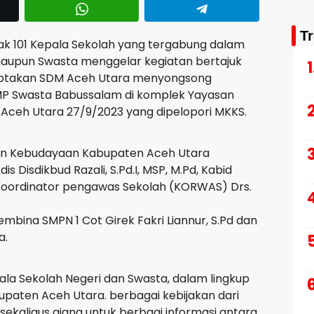
T
k 101 Kepala Sekolah yang tergabung dalam
maupun Swasta menggelar kegiatan bertajuk
ptakan SDM Aceh Utara menyongsong
SMP Swasta Babussalam di komplek Yayasan
Aceh Utara 27/9/2023 yang dipelopori MKKS.
Dan Kebudayaan Kabupaten Aceh Utara
is Disdikbud Razali, S.Pd.I, MSP, M.Pd, Kabid
tua Koordinator pengawas Sekolah (KORWAS) Drs.
mbina SMPN 1 Cot Girek Fakri Liannur, S.Pd dan
a.
epala Sekolah Negeri dan Swasta, dalam lingkup
paten Aceh Utara. berbagai kebijakan dari
sekaligus ajang untuk berbagi informasi antara