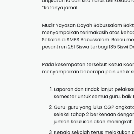
angkatan 10 dan kita harus berkolabo
“katanya jamal
Mudir Yayasan Dayah Babussalam Baktiya
menyampaikan terimakasih atas kehadi
Sekolah di SMPS Babussalam. Beliau m
pesantren 251 Siswa terbagi 135 Siswi D
Pada kesempatan tersebut Ketua Koordi
menyampaikan beberapa poin untuk suk
Laporan dan tindak lanjut pelaksa
semester untuk semua guru, baik 
Guru-guru yang lulus CGP angkata
seleksi tahap 2 berkenaan deng
jumlah kelulusan akan meningkat.
Kepala sekolah terus melakukan 