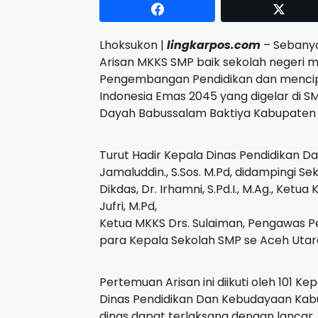
Lhoksukon |
lingkarpos.com
– Sebanya
Arisan MKKS SMP baik sekolah negeri 
Pengembangan Pendidikan dan menci
Indonesia Emas 2045 yang digelar di 
Dayah Babussalam Baktiya Kabupaten 
Turut Hadir Kepala Dinas Pendidikan 
Jamaluddin., S.Sos. M.Pd, didampingi Sekd
Dikdas, Dr. Irhamni, S.Pd.I., M.Ag., Ke
Jufri, M.Pd,
Ketua MKKS Drs. Sulaiman, Pengawas Pe
para Kepala Sekolah SMP se Aceh Utar
Pertemuan Arisan ini diikuti oleh 101 K
Dinas Pendidikan Dan Kebudayaan Kabu
dinas dapat terlaksana dengan lancar, 