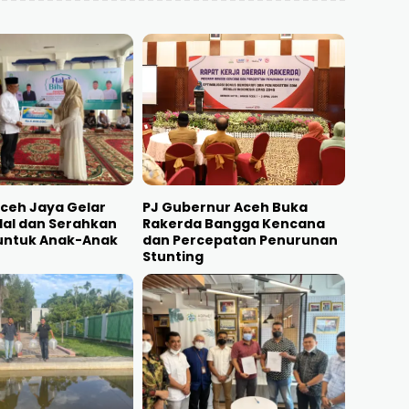
ceh Jaya Gelar
PJ Gubernur Aceh Buka
alal dan Serahkan
Rakerda Bangga Kencana
untuk Anak-Anak
dan Percepatan Penurunan
Stunting