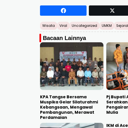
Wisata
Viral
Uncategorized
UMKM
Sejara
Bacaan Lainnya
KPA Tangse Bersama
Pj Bupati
Muspika Gelar Silaturahmi
Serahkan
Kebangsaan, Mengawal
Pengaira
Pembangunan, Merawat
Mulia
Perdamaian
IKM di Ac