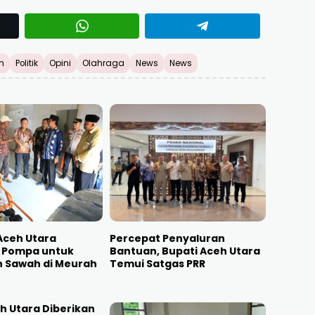
h
Politik
Opini
Olahraga
News
News
 Aceh Utara
Percepat Penyaluran
 Pompa untuk
Bantuan, Bupati Aceh Utara
n Sawah di Meurah
Temui Satgas PRR
eh Utara Diberikan