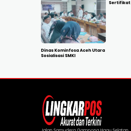
Sertifika
Dinas Kominfosa Aceh Utara
Sosialisasi SMKI
Jalan Samudera Gampong Hagu Selatan,