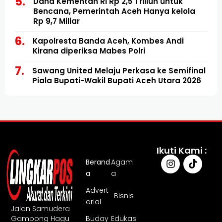
Dana Kementan RI Rp 2,5 Triliun untuk
Bencana, Pemerintah Aceh Hanya kelola
Rp 9,7 Miliar
Kapolresta Banda Aceh, Kombes Andi
Kirana diperiksa Mabes Polri
Sawang United Melaju Perkasa ke Semifinal
Piala Bupati-Wakil Bupati Aceh Utara 2026
Ikuti Kami :
Berand
Agam
a
a
Advert
Bisnis
orial
Jalan Samudera
Gampong Hagu
Buday
Edukas