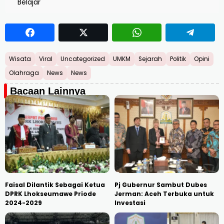
Belajar
Wisata
Viral
Uncategorized
UMKM
Sejarah
Politik
Opini
Olahraga
News
News
Bacaan Lainnya
Faisal Dilantik Sebagai Ketua
Pj Gubernur Sambut Dubes
DPRK Lhokseumawe Priode
Jerman: Aceh Terbuka untuk
2024-2029
Investasi