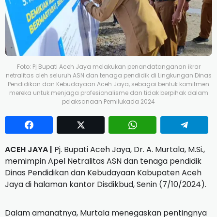
Foto: Pj Bupati Aceh Jaya melakukan penandatanganan ikrar
netralitas oleh seluruh ASN dan tenaga pendidik di Lingkungan Dinas
Pendidikan dan Kebudayaan Aceh Jaya, sebagai bentuk komitmen
mereka untuk menjaga profesionalisme dan tidak berpihak dalam
pelaksanaan Pemilukada 2024
ACEH JAYA |
Pj. Bupati Aceh Jaya, Dr. A. Murtala, M.Si.,
memimpin Apel Netralitas ASN dan tenaga pendidik
Dinas Pendidikan dan Kebudayaan Kabupaten Aceh
Jaya di halaman kantor Disdikbud, Senin (7/10/2024).
Dalam amanatnya, Murtala menegaskan pentingnya