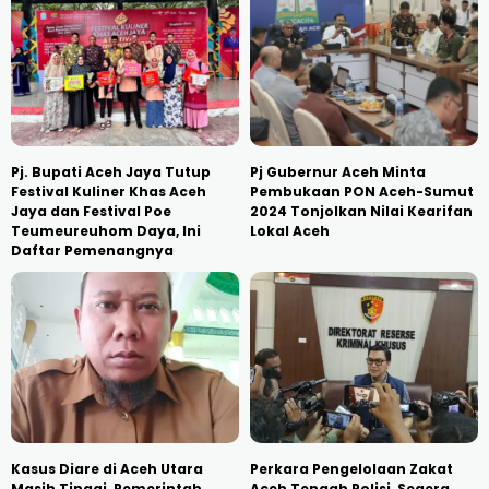
Pj. Bupati Aceh Jaya Tutup
Pj Gubernur Aceh Minta
Festival Kuliner Khas Aceh
Pembukaan PON Aceh-Sumut
Jaya dan Festival Poe
2024 Tonjolkan Nilai Kearifan
Teumeureuhom Daya, Ini
Lokal Aceh
Daftar Pemenangnya
Kasus Diare di Aceh Utara
Perkara Pengelolaan Zakat
Masih Tinggi, Pemerintah
Aceh Tengah Polisi, Segera