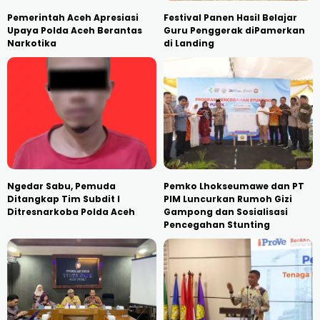
Pemerintah Aceh Apresiasi
Festival Panen Hasil Belajar
Upaya Polda Aceh Berantas
Guru Penggerak diPamerkan
Narkotika
di Landing
Ngedar Sabu, Pemuda
Pemko Lhokseumawe dan PT
Ditangkap Tim Subdit I
PIM Luncurkan Rumoh Gizi
Ditresnarkoba Polda Aceh
Gampong dan Sosialisasi
Pencegahan Stunting