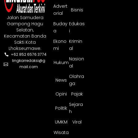
Advert
Bisnis
orial
Jalan Samudera
Gampong Hagu
Buday
Edukas
Selatan,
a
i
Kecamatan Banda
Ekono
Krimin
Sakti Kota
Lhokseumawe.
mi
al
+62 852 6576 3774
Nasion
lingkarredaksi@g
Hukum
al
mail.com
Olahra
News
ga
Opini
Pajak
Sejara
Politik
h
UMKM
Viral
Wisata