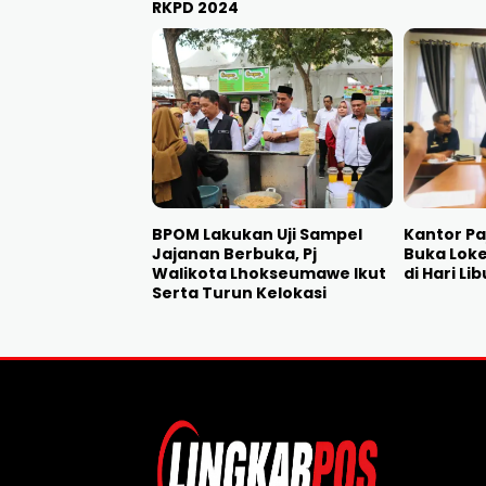
RKPD 2024
BPOM Lakukan Uji Sampel
Kantor P
Jajanan Berbuka, Pj
Buka Lok
Walikota Lhokseumawe Ikut
di Hari Lib
Serta Turun Kelokasi