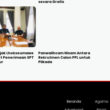
secara Gratis
ajak Lhokseumawe
Panwalihcam Nisam Antara
et Penerimaan SPT
Rekrutmen Calon PPL untuk
ur
Pilkada
Beranda
Agama
Advertorial
Bisnis