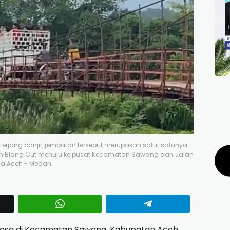
erjang banjir, jembatan tersebut merupakan satu-satunya
dan Blang Cut menuju ke pusat Kecamatan Sawang dan Jalan
a Aceh - Medan.
h Desa di Kecamatan Sawang, Kabupaten Aceh