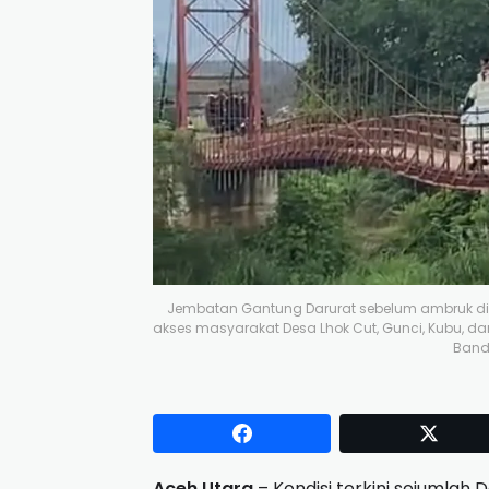
Jembatan Gantung Darurat sebelum ambruk dit
akses masyarakat Desa Lhok Cut, Gunci, Kubu, 
Band
Aceh Utara
– Kondisi terkini sejumla