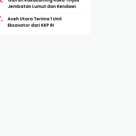
Gibran Rakabuming Raka Tinjau
Jembatan Lumut dan Kendawi
Aceh Utara Terima 1 Unit
Eksavator dari KKP RI