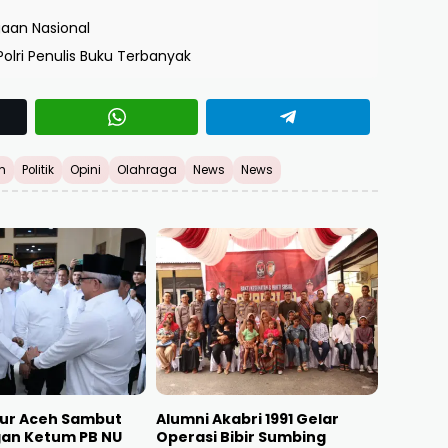
gaan Nasional
 Polri Penulis Buku Terbanyak
h
Politik
Opini
Olahraga
News
News
nur Aceh Sambut
Alumni Akabri 1991 Gelar
an Ketum PB NU
Operasi Bibir Sumbing