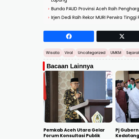
Lapang
Bunda PAUD Provinsi Aceh Raih Penghar
›
Irjen Dedi Raih Rekor MURI Perwira Tinggi
›
Wisata
Viral
Uncategorized
UMKM
Sejara
Bacaan Lainnya
Pemkab Aceh Utara Gelar
Pj Guber
Forum Konsultasi Publik
Kedatang