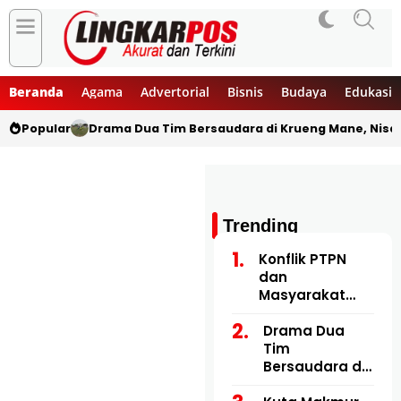
Beranda
Agama
Advertorial
Bisnis
Budaya
Edukasi
Popular
Drama Dua Tim Bersaudara di Krueng Mane, Nisa
Trending
Konflik PTPN
dan
Masyarakat
Cot Girek
Berkepanjanga
Drama Dua
n, Bupati Aceh
Tim
Utara Berhasil
Bersaudara di
Memediasi
Krueng Mane,