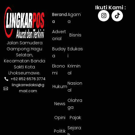
Ikuti Kami :
Berand
Agam
a
a
Advert
Bisnis
orial
Jalan Samudera
Gampong Hagu
Buday
Edukas
Selatan,
a
i
Kecamatan Banda
Ekono
Krimin
Sakti Kota
Lhokseumawe.
mi
al
+62 852 6576 3774
Nasion
lingkarredaksi@g
Hukum
al
mail.com
Olahra
News
ga
Opini
Pajak
Sejara
Politik
h