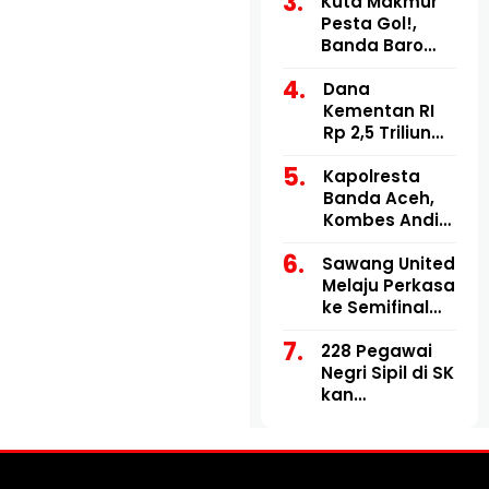
Nisam Antara
Kuta Makmur
Tekuk Nisam
Pesta Gol!,
Putra 2-1
Banda Baro
Tak Berdaya
Dibungkam 5-
Dana
0
Kementan RI
Rp 2,5 Triliun
untuk
Bencana,
Kapolresta
Pemerintah
Banda Aceh,
Aceh Hanya
Kombes Andi
kelola Rp 9,7
Kirana
Sawang United
Miliar
diperiksa
Melaju Perkasa
Mabes Polri
ke Semifinal
Piala Bupati-
228 Pegawai
Wakil Bupati
Negri Sipil di SK
Aceh Utara
kan
2026
Pemerintah
Aceh