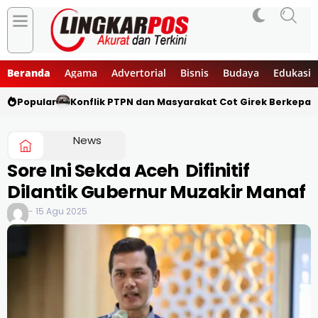
Beranda
Agama
Advertorial
Bisnis
Budaya
Edukasi
Popular
Konflik PTPN dan Masyarakat Cot Girek Berkepan
News
Sore Ini Sekda Aceh Difinitif
Dilantik Gubernur Muzakir Manaf
- 15 Agu 2025