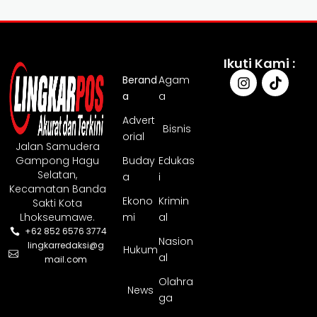
Ikuti Kami :
Berand
Agam
a
a
Advert
Bisnis
orial
Jalan Samudera
Gampong Hagu
Buday
Edukas
Selatan,
a
i
Kecamatan Banda
Ekono
Krimin
Sakti Kota
Lhokseumawe.
mi
al
+62 852 6576 3774
Nasion
lingkarredaksi@g
Hukum
al
mail.com
Olahra
News
ga