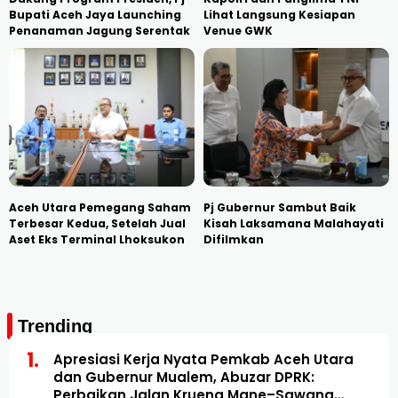
Bupati Aceh Jaya Launching
Lihat Langsung Kesiapan
Penanaman Jagung Serentak
Venue GWK
Aceh Utara Pemegang Saham
Pj Gubernur Sambut Baik
Terbesar Kedua, Setelah Jual
Kisah Laksamana Malahayati
Aset Eks Terminal Lhoksukon
Difilmkan
Trending
Apresiasi Kerja Nyata Pemkab Aceh Utara
dan Gubernur Mualem, Abuzar DPRK:
Perbaikan Jalan Krueng Mane–Sawang