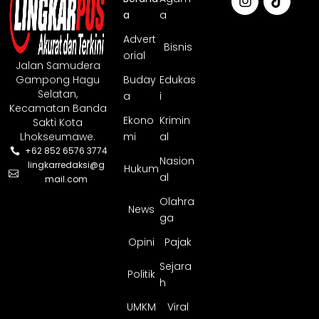
a
a
Advert
Bisnis
orial
Jalan Samudera
Gampong Hagu
Buday
Edukas
Selatan,
a
i
Kecamatan Banda
Ekono
Krimin
Sakti Kota
Lhokseumawe.
mi
al
+62 852 6576 3774
Nasion
lingkarredaksi@g
Hukum
al
mail.com
Olahra
News
ga
Opini
Pajak
Sejara
Politik
h
UMKM
Viral