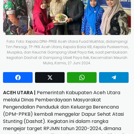
Foto: Foto: Kepala DPM-PPKB Aceh Utara Fuad Mukhtar, didampingi
Tim Persagi, TP-PKK Aceh Utara, Kepala Balai KB, Kepala Puskesmas,
Muspika, dan Keuchik Gampong Ubiet Paya Itek, saat pembukaan
kegiatan Dashat di Gampong Ubiet Paya Itek, Kecamatan Meurah
Mulia, Kamis, 27 Juni 2024.
ACEH UTARA |
Pemerintah Kabupaten Aceh Utara
melalui Dinas Pemberdayaan Masyarakat
Pengendalian Penduduk dan Keluarga Berencana
(DPM-PPKB) kembali menggelar Dapur Sehat Atasi
Stunting (Dashat). Kegiatan ini dalam rangka
mengejar target RPJMN tahun 2020-2024, dimana