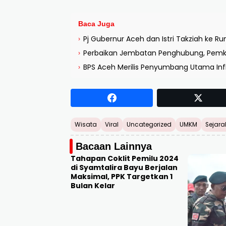
Baca Juga
Pj Gubernur Aceh dan Istri Takziah ke 
›
Perbaikan Jembatan Penghubung, Pemko
›
BPS Aceh Merilis Penyumbang Utama Infl
›
Wisata
Viral
Uncategorized
UMKM
Sejara
Bacaan Lainnya
Tahapan Coklit Pemilu 2024
di Syamtalira Bayu Berjalan
Maksimal, PPK Targetkan 1
Bulan Kelar