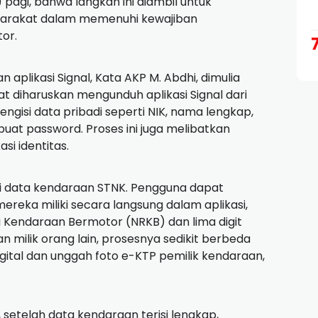
pagi, bahwa langkah ini diambil untuk
yarakat dalam memenuhi kewajiban
or.
likasi Signal, Kata AKP M. Abdhi, dimulia
t diharuskan mengunduh aplikasi Signal dari
ngisi data pribadi seperti NIK, nama lengkap,
at password. Proses ini juga melibatkan
si identitas.
i data kendaraan STNK. Pengguna dapat
ka miliki secara langsung dalam aplikasi,
Kendaraan Bermotor (NRKB) dan lima digit
 milik orang lain, prosesnya sedikit berbeda
tal dan unggah foto e-KTP pemilik kendaraan,
, setelah data kendaraan terisi lengkap,