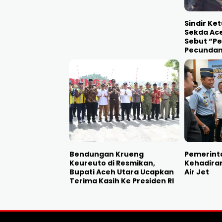
Sindir Ket
Sekda Ace
Sebut “P
Pecunda
Bendungan Krueng
Pemerinta
Keureuto di Resmikan,
Kehadira
Bupati Aceh Utara Ucapkan
Air Jet
Terima Kasih Ke Presiden RI