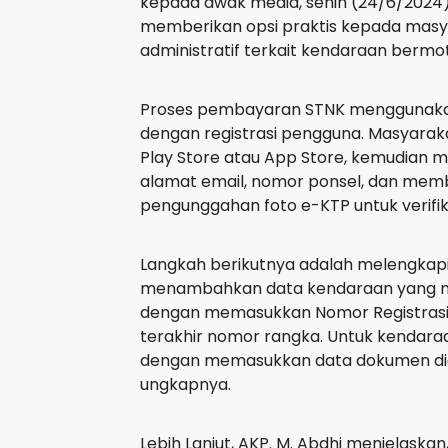
kepada awak media, senin (24/6/2024) 
memberikan opsi praktis kepada mas
administratif terkait kendaraan bermot
Proses pembayaran STNK menggunakan ap
dengan registrasi pengguna. Masyaraka
Play Store atau App Store, kemudian me
alamat email, nomor ponsel, dan membu
pengunggahan foto e-KTP untuk verifika
Langkah berikutnya adalah melengkap
menambahkan data kendaraan yang mere
dengan memasukkan Nomor Registrasi 
terakhir nomor rangka. Untuk kendaraan
dengan memasukkan data dokumen digi
ungkapnya.
Lebih Lanjut, AKP. M. Abdhi menjelaskan