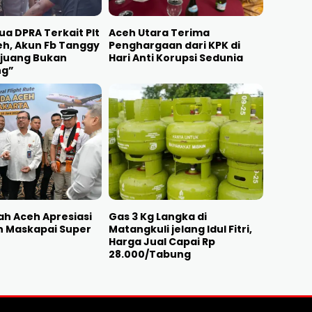
ua DPRA Terkait Plt
Aceh Utara Terima
h, Akun Fb Tanggy
Penghargaan dari KPK di
ejuang Bukan
Hari Anti Korupsi Sedunia
ng”
h Aceh Apresiasi
Gas 3 Kg Langka di
n Maskapai Super
Matangkuli jelang Idul Fitri,
Harga Jual Capai Rp
28.000/Tabung