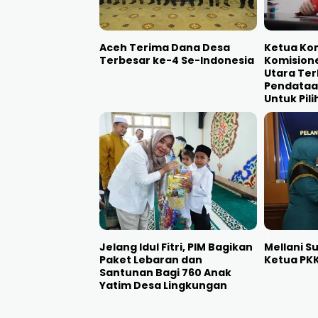
Aceh Terima Dana Desa
Ketua Kom
Terbesar ke-4 Se-Indonesia
Komisione
Utara Te
Pendataa
Untuk Pili
Jelang Idul Fitri, PIM Bagikan
Mellani Su
Paket Lebaran dan
Ketua PK
Santunan Bagi 760 Anak
Yatim Desa Lingkungan