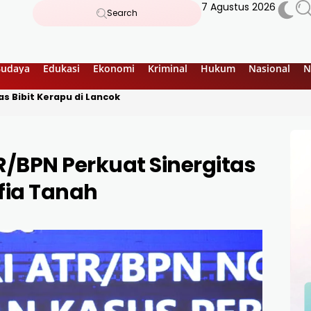
7 Agustus 2026
Search
Budaya
Edukasi
Ekonomi
Kriminal
Hukum
Nasional
N
s Bibit Kerapu di Lancok
R/BPN Perkuat Sinergitas
ia Tanah