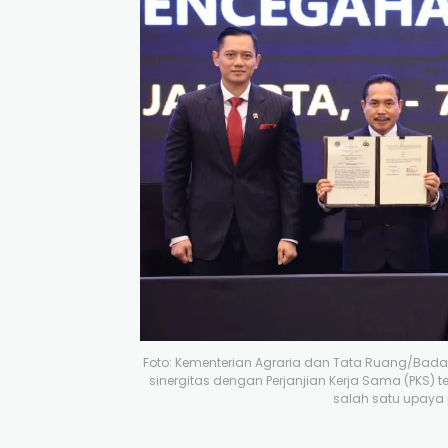
Foto: Kementerian Agraria dan Tata Ruang/Bada
sinergitas dengan Perjanjian Kerja Sama (PKS) t
salah satu upaya