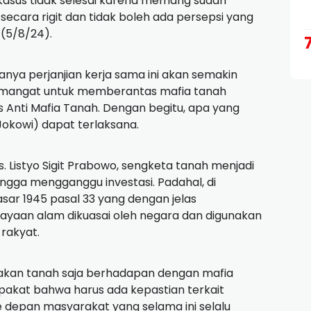
kasus tidak selesai karena memang sudah
 secara rigit dan tidak boleh ada persepsi yang
 (5/8/24).
nya perjanjian kerja sama ini akan semakin
 semangat untuk memberantas mafia tanah
 Anti Mafia Tanah. Dengan begitu, apa yang
Jokowi) dapat terlaksana.
s. Listyo Sigit Prabowo, sengketa tanah menjadi
ngga mengganggu investasi. Padahal, di
ar 1945 pasal 33 yang dengan jelas
ayaan alam dikuasai oleh negara dan digunakan
rakyat.
akan tanah saja berhadapan dengan mafia
epakat bahwa harus ada kepastian terkait
 depan masyarakat yang selama ini selalu