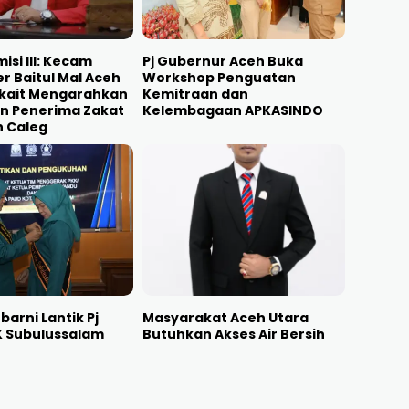
isi III: Kecam
Pj Gubernur Aceh Buka
r Baitul Mal Aceh
Workshop Penguatan
rkait Mengarahkan
Kemitraan dan
n Penerima Zakat
Kelembagaan APKASINDO
h Caleg
barni Lantik Pj
Masyarakat Aceh Utara
K Subulussalam
Butuhkan Akses Air Bersih