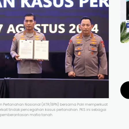
n Pertanahan Nasional (ATR/BPN) bersama Polri memperkuat
erkait tindak pencegahan kasus pertanahan. PKS ini sebagai
 pemberantasan mafia tanah.