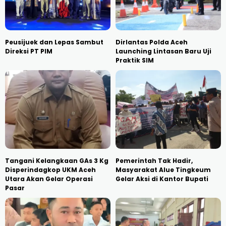
Peusijuek dan Lepas Sambut
Dirlantas Polda Aceh
Direksi PT PIM
Launching Lintasan Baru Uji
Praktik SIM
Tangani Kelangkaan GAs 3 Kg
Pemerintah Tak Hadir,
Disperindagkop UKM Aceh
Masyarakat Alue Tingkeum
Utara Akan Gelar Operasi
Gelar Aksi di Kantor Bupati
Pasar