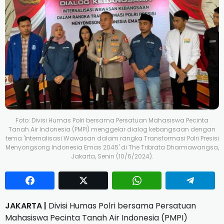
Foto: Divisi Humas Polri bersama Persatuan Mahasiswa Pecinta
Tanah Air Indonesia (PMPI) menggelar dialog kebangsaan dengan
tema 'Internalisasi Wawasan dalam rangka Transformasi Polri Presisi
Menyongsong Indonesia Emas 2045' di The Tribrata Dharmawangsa,
Jakarta, Senin (10/6/2024).
JAKARTA |
Divisi Humas Polri bersama Persatuan
Mahasiswa Pecinta Tanah Air Indonesia (PMPI)