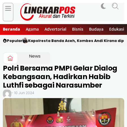
Beranda
Agama
Advertorial
Bisnis
Budaya
Edukasi
Popular
Kapolresta Banda Aceh, Kombes Andi Kirana diper
News
Polri Bersama PMPI Gelar Dialog
Kebangsaan, Hadirkan Habib
Luthfi sebagai Narasumber
- 10 Jun 2024