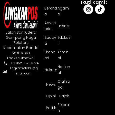
Ikuti Kami :
Berand
Agam
a
a
Advert
Bisnis
orial
Jalan Samudera
Gampong Hagu
Buday
Edukas
Selatan,
a
i
Kecamatan Banda
Ekono
Krimin
Sakti Kota
Lhokseumawe.
mi
al
+62 852 6576 3774
Nasion
lingkarredaksi@g
Hukum
al
mail.com
Olahra
News
ga
Opini
Pajak
Sejara
Politik
h