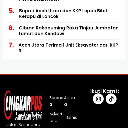
Bupati Aceh Utara dan KKP Lepas Bibit
Kerapu di Lancok
Gibran Rakabuming Raka Tinjau Jembatan
Lumut dan Kendawi
Aceh Utara Terima 1 Unit Eksavator dari KKP
RI
Ikuti Kami :
Berand
Agam
a
a
Advert
Bisnis
orial
Jalan Samudera