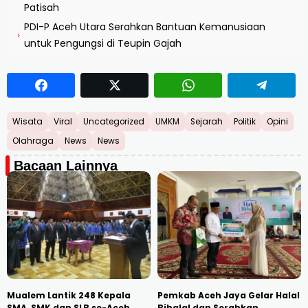
Patisah
PDI-P Aceh Utara Serahkan Bantuan Kemanusiaan
›
untuk Pengungsi di Teupin Gajah
Wisata
Viral
Uncategorized
UMKM
Sejarah
Politik
Opini
Olahraga
News
News
Bacaan Lainnya
Mualem Lantik 248 Kepala
Pemkab Aceh Jaya Gelar Halal
SMA, SMK dan SLB se-Aceh
Bihalal dan Serahkan