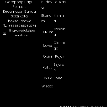
Gampong Hagu
Buday
Edukas
Selatan,
a
i
Kecamatan Banda
Ekono
Krimin
Sakti Kota
Lhokseumawe.
mi
al
+62 852 6576 3774
Nasion
lingkarredaksi@g
Hukum
al
mail.com
Olahra
News
ga
Opini
Pajak
Sejara
Politik
h
UMKM
Viral
Wisata