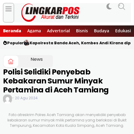
Beranda
Agama
Advertorial
Bisnis
Budaya
Edukasi
Popular
Kapolresta Banda Aceh, Kombes Andi Kirana diper
News
Polisi Selidiki Penyebab
Kebakaran Sumur Minyak
Pertamina di Aceh Tamiang
- 20 Agu 2024
Foto atreskrim Polres Aceh Tamiang akan menyelidiki penyebab
kebakaran sumur minyak milik pertamina yang berlokasi di Bukit
Tempurung, Kecamatan Kota Kuala Simpang, Aceh Tamiang.