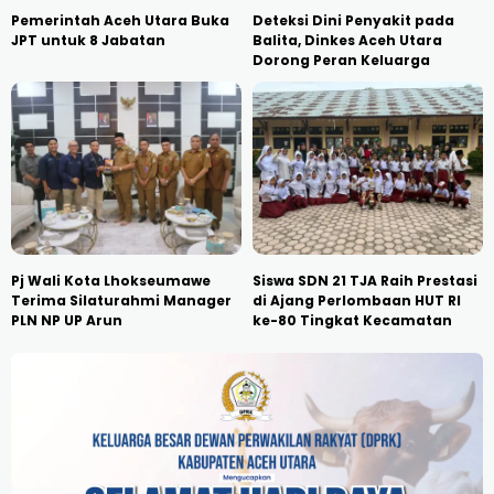
Pemerintah Aceh Utara Buka
Deteksi Dini Penyakit pada
JPT untuk 8 Jabatan
Balita, Dinkes Aceh Utara
Dorong Peran Keluarga
Pj Wali Kota Lhokseumawe
Siswa SDN 21 TJA Raih Prestasi
Terima Silaturahmi Manager
di Ajang Perlombaan HUT RI
PLN NP UP Arun
ke-80 Tingkat Kecamatan