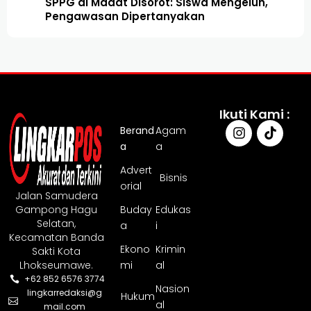
SPPG di Madat Disorot: Siswa Mengeluh,
Pengawasan Dipertanyakan
Ikuti Kami :
Berand
Agam
a
a
Advert
Bisnis
orial
Jalan Samudera
Gampong Hagu
Buday
Edukas
Selatan,
a
i
Kecamatan Banda
Ekono
Krimin
Sakti Kota
Lhokseumawe.
mi
al
+62 852 6576 3774
Nasion
lingkarredaksi@g
Hukum
al
mail.com