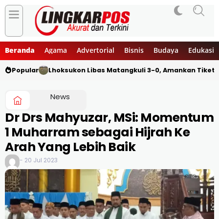
Beranda
Agama
Advertorial
Bisnis
Budaya
Edukasi
Popular
Lhoksukon Libas Matangkuli 3-0, Amankan Tiket 
News
Dr Drs Mahyuzar, MSi: Momentum
1 Muharram sebagai Hijrah Ke
Arah Yang Lebih Baik
- 20 Jul 2023