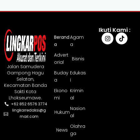
Ikuti Kami :
Berand
Agam
a
a
Advert
Bisnis
orial
Jalan Samudera
Gampong Hagu
Buday
Edukas
Selatan,
a
i
Kecamatan Banda
Ekono
Krimin
Sakti Kota
Lhokseumawe.
mi
al
+62 852 6576 3774
Nasion
lingkarredaksi@g
Hukum
al
mail.com
Olahra
News
ga