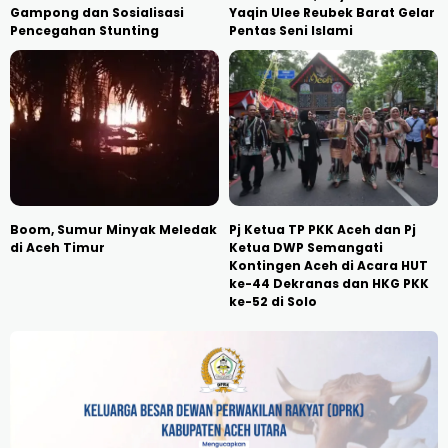
Gampong dan Sosialisasi
Yaqin Ulee Reubek Barat Gelar
Pencegahan Stunting
Pentas Seni Islami
Boom, Sumur Minyak Meledak
Pj Ketua TP PKK Aceh dan Pj
di Aceh Timur
Ketua DWP Semangati
Kontingen Aceh di Acara HUT
ke-44 Dekranas dan HKG PKK
ke-52 di Solo