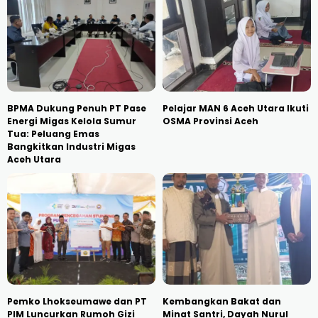
BPMA Dukung Penuh PT Pase
Pelajar MAN 6 Aceh Utara Ikuti
Energi Migas Kelola Sumur
OSMA Provinsi Aceh
Tua: Peluang Emas
Bangkitkan Industri Migas
Aceh Utara
Pemko Lhokseumawe dan PT
Kembangkan Bakat dan
PIM Luncurkan Rumoh Gizi
Minat Santri, Dayah Nurul