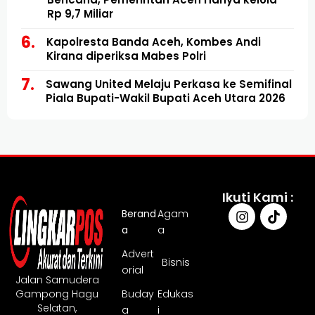
Rp 9,7 Miliar
Kapolresta Banda Aceh, Kombes Andi
Kirana diperiksa Mabes Polri
Sawang United Melaju Perkasa ke Semifinal
Piala Bupati-Wakil Bupati Aceh Utara 2026
Ikuti Kami :
Berand
Agam
a
a
Advert
Bisnis
orial
Jalan Samudera
Gampong Hagu
Buday
Edukas
Selatan,
a
i