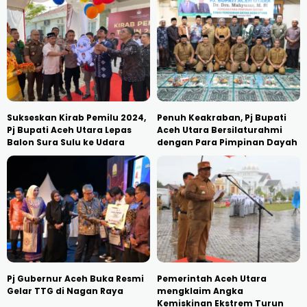
Sukseskan Kirab Pemilu 2024,
Penuh Keakraban, Pj Bupati
Pj Bupati Aceh Utara Lepas
Aceh Utara Bersilaturahmi
Balon Sura Sulu ke Udara
dengan Para Pimpinan Dayah
Pj Gubernur Aceh Buka Resmi
Pemerintah Aceh Utara
Gelar TTG di Nagan Raya
mengklaim Angka
Kemiskinan Ekstrem Turun