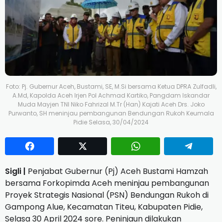
Foto: Pj. Gubernur Aceh, Bustami, SE, M.Si bersama Ketua DPRA Zulfadli,
A.Md, Kapolda Aceh Irjen Pol Achmad Kartiko, Pangdam Iskandar
Muda Mayjen TNI Niko Fahrizal M.Tr (Han) Kajati Aceh Drs. Joko
Purwanto, SH meninjau pembangunan Bendungan Rukoh Keumala
Pidie Selasa, 30/04/2024
Sigli |
Penjabat Gubernur (Pj) Aceh Bustami Hamzah
bersama Forkopimda Aceh meninjau pembangunan
Proyek Strategis Nasional (PSN) Bendungan Rukoh di
Gampong Alue, Kecamatan Titeu, Kabupaten Pidie,
Selasa 30 April 2024 sore. Peninjaun dilakukan