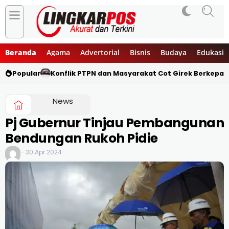
Beranda
Agama
Advertorial
Bisnis
Budaya
Edukasi
Popular
Konflik PTPN dan Masyarakat Cot Girek Berkepan
News
Pj Gubernur Tinjau Pembangunan
Bendungan Rukoh Pidie
- 30 Apr 2024