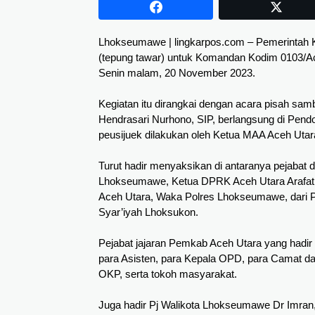
Lhokseumawe | lingkarpos.com – Pemerintah K
(tepung tawar) untuk Komandan Kodim 0103/Ac
Senin malam, 20 November 2023.
Kegiatan itu dirangkai dengan acara pisah sa
Hendrasari Nurhono, SIP, berlangsung di Pend
peusijuek dilakukan oleh Ketua MAA Aceh Uta
Turut hadir menyaksikan di antaranya pejabat d
Lhokseumawe, Ketua DPRK Aceh Utara Arafat, S
Aceh Utara, Waka Polres Lhokseumawe, dari P
Syar’iyah Lhoksukon.
Pejabat jajaran Pemkab Aceh Utara yang hadir a
para Asisten, para Kepala OPD, para Camat dan
OKP, serta tokoh masyarakat.
Juga hadir Pj Walikota Lhokseumawe Dr Imran,