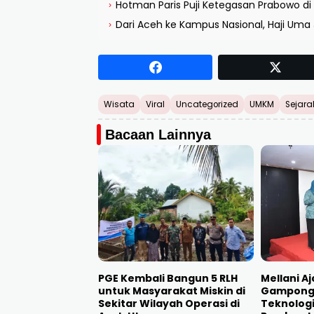
Hotman Paris Puji Ketegasan Prabowo d
›
Dari Aceh ke Kampus Nasional, Haji Uma J
›
Wisata
Viral
Uncategorized
UMKM
Sejara
Bacaan Lainnya
PGE Kembali Bangun 5 RLH
Mellani A
untuk Masyarakat Miskin di
Gampong
Sekitar Wilayah Operasi di
Teknolog