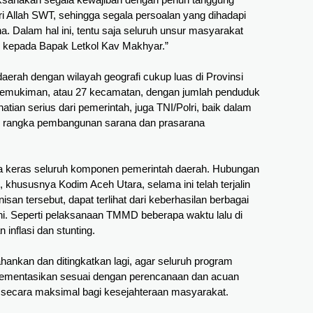
 Allah SWT, sehingga segala persoalan yang dihadapi 
a. Dalam hal ini, tentu saja seluruh unsur masyarakat 
kepada Bapak Letkol Kav Makhyar.”
rah dengan wilayah geografi cukup luas di Provinsi 
 kemukiman, atau 27 kecamatan, dengan jumlah penduduk 
tian serius dari pemerintah, juga TNI/Polri, baik dalam 
rangka pembangunan sarana dan prasarana 
ra keras seluruh komponen pemerintah daerah. 
Hubungan
khususnya Kodim Aceh Utara, selama ini telah terjalin
an tersebut, dapat terlihat dari keberhasilan berbagai
ini. Seperti pelaksanaan TMMD beberapa waktu lalu di
nflasi dan stunting.
ahankan dan ditingkatkan lagi, agar seluruh program 
ementasikan sesuai dengan perencanaan dan acuan 
i secara maksimal bagi kesejahteraan masyarakat.