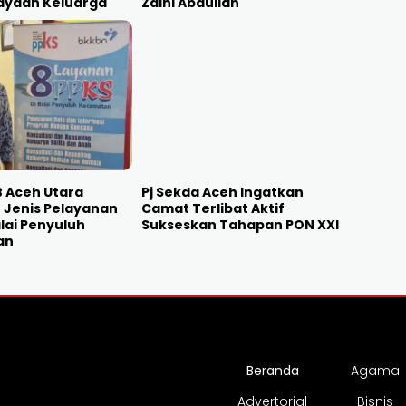
yaan Keluarga
Zaini Abdullah
 Aceh Utara
Pj Sekda Aceh Ingatkan
 Jenis Pelayanan
Camat Terlibat Aktif
alai Penyuluh
Sukseskan Tahapan PON XXI
an
Beranda
Agama
Advertorial
Bisnis