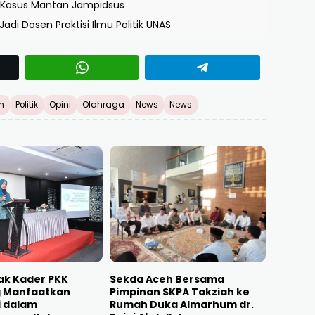
i Kasus Mantan Jampidsus
adi Dosen Praktisi Ilmu Politik UNAS
h
Politik
Opini
Olahraga
News
News
jak Kader PKK
Sekda Aceh Bersama
 Manfaatkan
Pimpinan SKPA Takziah ke
i dalam
Rumah Duka Almarhum dr.