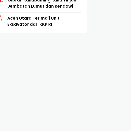
Gibran Rakabuming Raka Tinjau
Jembatan Lumut dan Kendawi
Aceh Utara Terima 1 Unit
Eksavator dari KKP RI