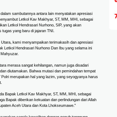
 dalam sambutannya antara lain menyatakan apresiasi 
menyambut Letkol Kav Makhyar, ST, MM, MHI, sebagai 
an Letkol Hendrasari Nurhono, SIP, yang akan 
ugas yang baru di jajaran TNI.  
Utara, kami menyampaikan terimakasih dan apresiasi 
ak Letkol Hendrasari Nurhono Dan Ibu yang selama ini 
a Mahyuzar.
tara merasa sangat kehilangan, namun juga disadari 
ui dan diutamakan. Bahwa mutasi dan pemindahan tempat 
 Polri merupakan hal yang lazim, yang seyogyanya harus 
t.
a Bapak Letkol Kav Makhyar, ST, MM, MHI, sebagai 
Bapak diberikan kekuatan dan perlindungan dari Allah 
bupaten Aceh Utara dan Kota Lhokseumawe.”
sanakan segala kewajiban dengan penuh tanggung 