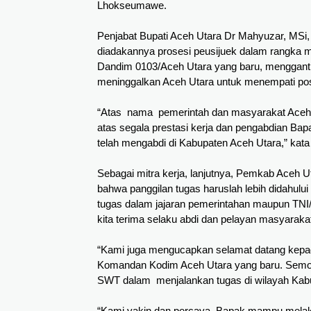
Lhokseumawe.
Penjabat Bupati Aceh Utara Dr Mahyuzar, MSi,
diadakannya prosesi peusijuek dalam rangka 
Dandim 0103/Aceh Utara yang baru, menggantik
meninggalkan Aceh Utara untuk menempati pos t
“Atas  nama  pemerintah dan masyarakat Aceh 
atas segala prestasi kerja dan pengabdian Bap
telah mengabdi di Kabupaten Aceh Utara,” kat
Sebagai mitra kerja, lanjutnya, Pemkab Aceh U
bahwa panggilan tugas haruslah lebih didahul
tugas dalam jajaran pemerintahan maupun TNI/
kita terima selaku abdi dan pelayan masyaraka
“Kami juga mengucapkan selamat datang kepad
Komandan Kodim Aceh Utara yang baru. Semoga 
SWT dalam  menjalankan tugas di wilayah Ka
“Kami yakin dan percaya, Bapak mampu melak