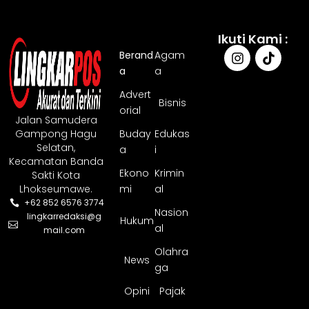
Ikuti Kami :
Berand
Agam
a
a
Advert
Bisnis
orial
Jalan Samudera
Gampong Hagu
Buday
Edukas
Selatan,
a
i
Kecamatan Banda
Ekono
Krimin
Sakti Kota
Lhokseumawe.
mi
al
+62 852 6576 3774
Nasion
lingkarredaksi@g
Hukum
al
mail.com
Olahra
News
ga
Opini
Pajak