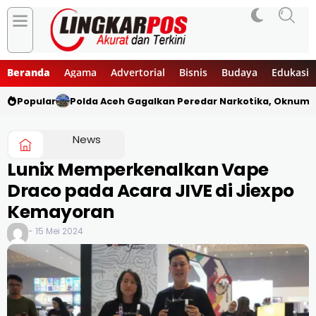
Beranda
Agama
Advertorial
Bisnis
Budaya
Edukasi
Popular
Polda Aceh Gagalkan Peredar Narkotika, Oknum 
News
Lunix Memperkenalkan Vape
Draco pada Acara JIVE di Jiexpo
Kemayoran
- 15 Mei 2024