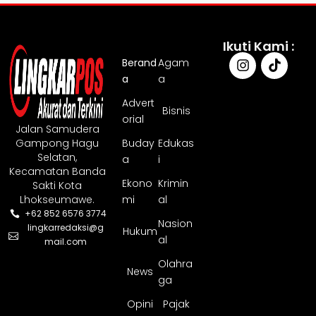
Ikuti Kami :
Berand
Agam
a
a
Advert
Bisnis
orial
Jalan Samudera
Gampong Hagu
Buday
Edukas
Selatan,
a
i
Kecamatan Banda
Ekono
Krimin
Sakti Kota
Lhokseumawe.
mi
al
+62 852 6576 3774
Nasion
lingkarredaksi@g
Hukum
al
mail.com
Olahra
News
ga
Opini
Pajak