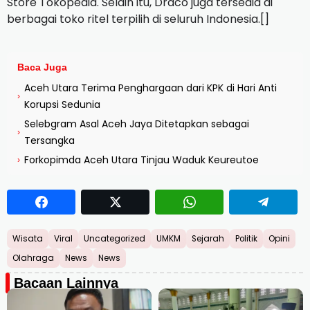
Store Tokopedia. Selain itu, Draco juga tersedia di
berbagai toko ritel terpilih di seluruh Indonesia.[]
Baca Juga
Aceh Utara Terima Penghargaan dari KPK di Hari Anti
›
Korupsi Sedunia
Selebgram Asal Aceh Jaya Ditetapkan sebagai
›
Tersangka
Forkopimda Aceh Utara Tinjau Waduk Keureutoe
›
Wisata
Viral
Uncategorized
UMKM
Sejarah
Politik
Opini
Olahraga
News
News
Bacaan Lainnya