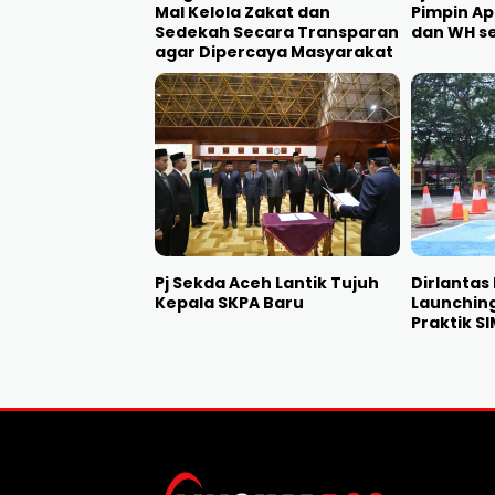
Mal Kelola Zakat dan
Pimpin Ap
Sedekah Secara Transparan
dan WH s
agar Dipercaya Masyarakat
Pj Sekda Aceh Lantik Tujuh
Dirlantas
Kepala SKPA Baru
Launching
Praktik S