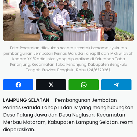
Foto: Peresmian dilakukan secara serentak bersama syukuran
pembangunan Jembatan Perintis Garuda Tahap III dan IV di wilayah
Kodam XXI/Radin Inten yang dipusatkan di Kelurahan Taba
Penanjung, Kecamatan Taba Penanjung, Kabupaten Bengkulu
Tengah, Provinsi Bengkulu, Rabu (24/6/2026).
LAMPUNG SELATAN
– Pembangunan Jembatan
Perintis Garuda Tahap III dan IV yang menghubungkan
Desa Talang Jawa dan Desa Neglasari, Kecamatan
Merbau Mataram, Kabupaten Lampung Selatan, resmi
dioperasikan.