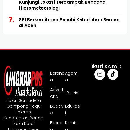
Kunjungi Lokasi Terdampak Bencana
Hidrometeorologi
SBI Berkomitmen Penuhi Kebutuhan Semen
di Aceh
Ikuti Kami :
Berand
Agam
a
a
Advert
Bisnis
orial
Jalan Samudera
Gampong Hagu
Buday
Edukas
Selatan,
a
i
Kecamatan Banda
Ekono
Krimin
Sakti Kota
Lhokseumawe.
mi
al