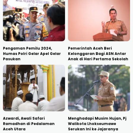
Pengaman Pemilu 2024,
Pemerintah Aceh Beri
Humas Polri Gelar Apel Gelar
Kelonggaran Bagi ASN Antar
Pasukan
Anak di Hari Pertama Sekolah
Azwardi, Awali Safari
Menghadapi Musim Hujan, Pj
Ramadhan di Pedalaman
Walikota Lhokseumawe
Aceh Utara
Serukan Ini ke Jajaranya