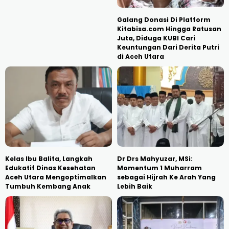
Galang Donasi Di Platform
Kitabisa.com Hingga Ratusan
Juta, Diduga KUBI Cari
Keuntungan Dari Derita Putri
di Aceh Utara
Kelas Ibu Balita, Langkah
Dr Drs Mahyuzar, MSi:
Edukatif Dinas Kesehatan
Momentum 1 Muharram
Aceh Utara Mengoptimalkan
sebagai Hijrah Ke Arah Yang
Tumbuh Kembang Anak
Lebih Baik