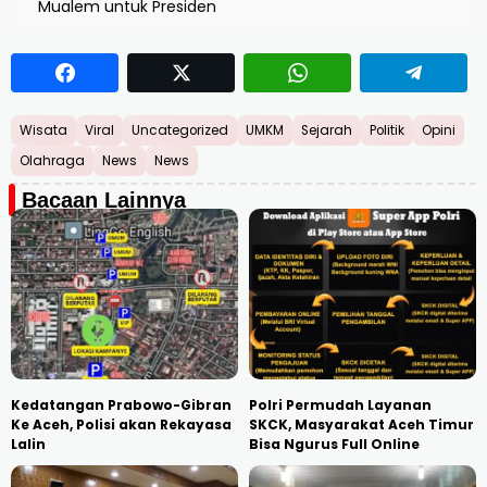
Mualem untuk Presiden
Wisata
Viral
Uncategorized
UMKM
Sejarah
Politik
Opini
Olahraga
News
News
Bacaan Lainnya
Kedatangan Prabowo-Gibran
Polri Permudah Layanan
Ke Aceh, Polisi akan Rekayasa
SKCK, Masyarakat Aceh Timur
Lalin
Bisa Ngurus Full Online