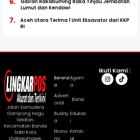
Gibran Rakabuming Raka Tinjau Jembatan
Lumut dan Kendawi
Aceh Utara Terima 1 Unit Eksavator dari KKP
RI
Ikuti Kami :
Berand
Agam
a
a
Advert
Bisnis
orial
Jalan Samudera
Gampong Hagu
Buday
Edukas
Selatan,
a
i
Kecamatan Banda
Ekono
Krimin
Sakti Kota
Lhokseumawe.
mi
al