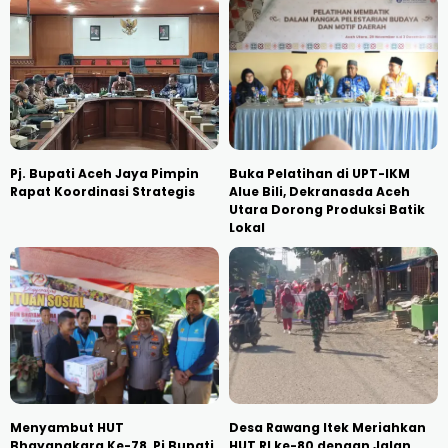
Pj. Bupati Aceh Jaya Pimpin
Buka Pelatihan di UPT-IKM
Rapat Koordinasi Strategis
Alue Bili, Dekranasda Aceh
Utara Dorong Produksi Batik
Lokal
Menyambut HUT
Desa Rawang Itek Meriahkan
Bhayangkara Ke-78, Pj Bupati
HUT RI ke-80 dengan Jalan