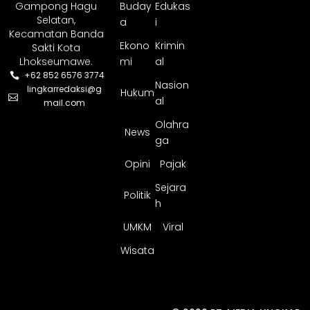
Gampong Hagu
Buday
Edukas
Selatan,
a
i
Kecamatan Banda
Ekono
Krimin
Sakti Kota
Lhokseumawe.
mi
al
+62 852 6576 3774
Nasion
lingkarredaksi@g
Hukum
al
mail.com
Olahra
News
ga
Opini
Pajak
Sejara
Politik
h
UMKM
Viral
Wisata