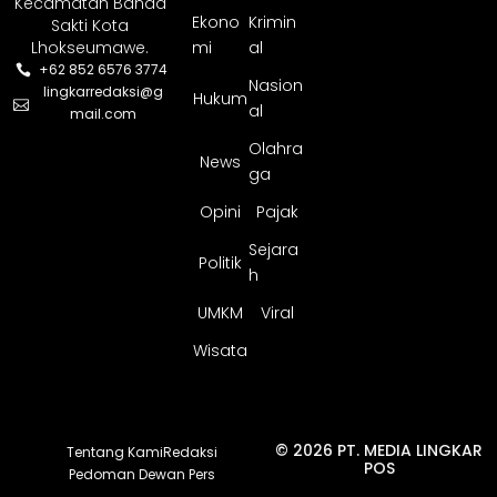
Kecamatan Banda
Ekono
Krimin
Sakti Kota
Lhokseumawe.
mi
al
+62 852 6576 3774
Nasion
lingkarredaksi@g
Hukum
al
mail.com
Olahra
News
ga
Opini
Pajak
Sejara
Politik
h
UMKM
Viral
Wisata
© 2026 PT. MEDIA LINGKAR
Tentang Kami
Redaksi
POS
Pedoman Dewan Pers