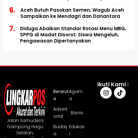
Utara
Aceh Butuh Pasokan Semen, Wagub Aceh
Sampaikan ke Mendagri dan Danantara
Diduga Abaikan Standar Rotasi Menu MBG,
SPPG di Madat Disorot: Siswa Mengeluh,
Pengawasan Dipertanyakan
Ikuti Kami :
Berand
Agam
a
a
Advert
Bisnis
orial
Jalan Samudera
Gampong Hagu
Buday
Edukas
Selatan,
a
i