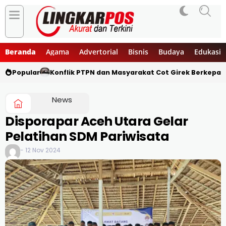
Beranda
Agama
Advertorial
Bisnis
Budaya
Edukasi
Popular
Konflik PTPN dan Masyarakat Cot Girek Berkepan
News
Disporapar Aceh Utara Gelar
Pelatihan SDM Pariwisata
- 12 Nov 2024