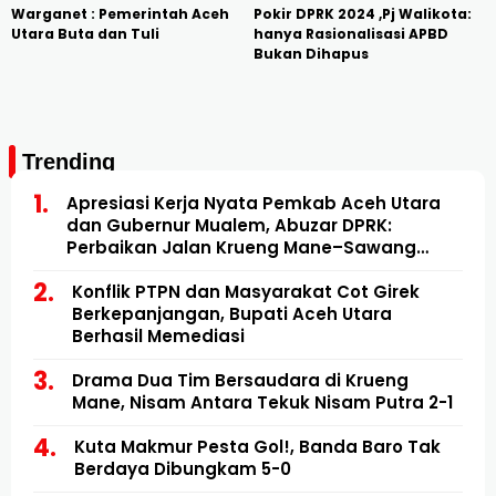
Warganet : Pemerintah Aceh
Pokir DPRK 2024 ,Pj Walikota:
Utara Buta dan Tuli
hanya Rasionalisasi APBD
Bukan Dihapus
Trending
Apresiasi Kerja Nyata Pemkab Aceh Utara
dan Gubernur Mualem, Abuzar DPRK:
Perbaikan Jalan Krueng Mane–Sawang
Mulai Direalisasikan
Konflik PTPN dan Masyarakat Cot Girek
Berkepanjangan, Bupati Aceh Utara
Berhasil Memediasi
Drama Dua Tim Bersaudara di Krueng
Mane, Nisam Antara Tekuk Nisam Putra 2-1
Kuta Makmur Pesta Gol!, Banda Baro Tak
Berdaya Dibungkam 5-0