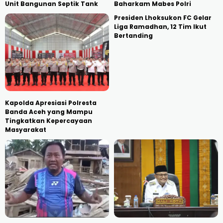
Unit Bangunan Septik Tank
Baharkam Mabes Polri
Presiden Lhoksukon FC Gelar
Liga Ramadhan, 12 Tim Ikut
Bertanding
Kapolda Apresiasi Polresta
Banda Aceh yang Mampu
Tingkatkan Kepercayaan
Masyarakat