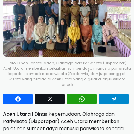
Foto: Dinas Kepemudaan, Olahraga dan Pariwisata (Disporapar)
Aceh Utara memberikan pelatihan sumber daya manusia pariwisata
kepada kelompok sadar wisata (Pokdarwis) dan juga penggiat
wisata yang berada di Aceh Utara yang digelar di objek wisata
lancok
Aceh Utara |
Dinas Kepemudaan, Olahraga dan
Pariwisata (Disporapar) Aceh Utara memberikan
pelatihan sumber daya manusia pariwisata kepada