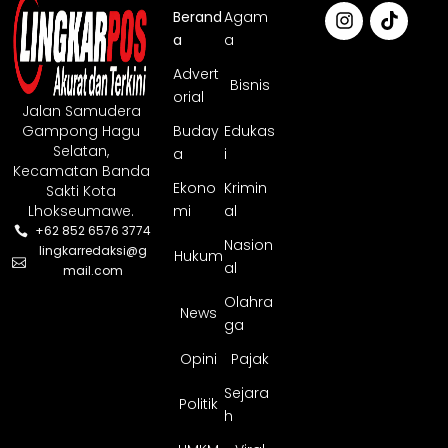
Berand
Agam
a
a
Advert
Bisnis
orial
Jalan Samudera
Gampong Hagu
Buday
Edukas
Selatan,
a
i
Kecamatan Banda
Ekono
Krimin
Sakti Kota
Lhokseumawe.
mi
al
+62 852 6576 3774
Nasion
lingkarredaksi@g
Hukum
al
mail.com
Olahra
News
ga
Opini
Pajak
Sejara
Politik
h