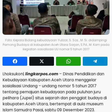
Foto: Kepala Bidang kebudayaan Yulizar, S. Sos., M. Si. didampingi
Pamong Budaya di kabupaten Aceh Utara Sarjan, S.Pd., M. Kom pada
kegiatan sosialisasi UU nomor 5 tahun 2017
Lhoksukon|
lingkarpos.com
– Dinas Pendidikan dan
Kebudayaan Kabupaten Aceh Utara menggelar
sosialisasi Undang – undang nomor 5 tahun 2017
tentang pemajuan kebudayaan pada puluhan juru
pelihara (Jupel) situs sejarah dan penggiat budaya di
kabupaten Aceh Utara, bertempat di aula museum
Islam Samudra Pasai, sabtu 09 Desember 2023.