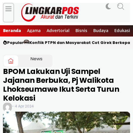
Beranda
Agama
Advertorial
Bisnis
Budaya
Edukasi
Popular
Konflik PTPN dan Masyarakat Cot Girek Berkepan
News
BPOM Lakukan Uji Sampel
Jajanan Berbuka, Pj Walikota
Lhokseumawe Ikut Serta Turun
Kelokasi
- 4 Apr 2024