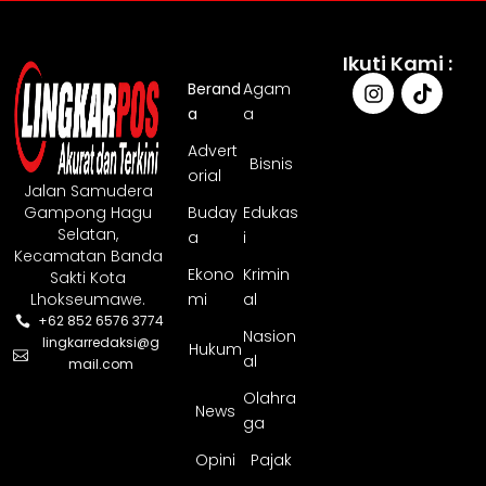
Ikuti Kami :
Berand
Agam
a
a
Advert
Bisnis
orial
Jalan Samudera
Gampong Hagu
Buday
Edukas
Selatan,
a
i
Kecamatan Banda
Ekono
Krimin
Sakti Kota
Lhokseumawe.
mi
al
+62 852 6576 3774
Nasion
lingkarredaksi@g
Hukum
al
mail.com
Olahra
News
ga
Opini
Pajak