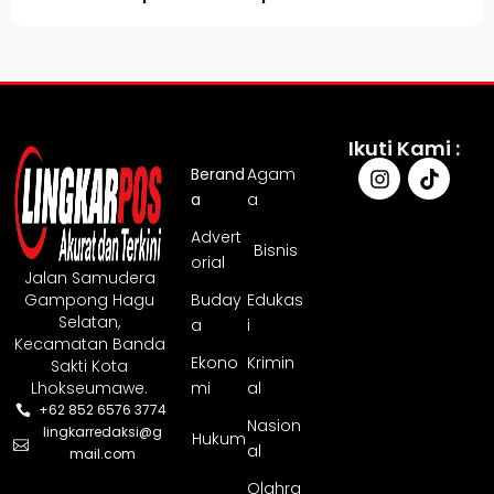
Ikuti Kami :
Berand
Agam
a
a
Advert
Bisnis
orial
Jalan Samudera
Gampong Hagu
Buday
Edukas
Selatan,
a
i
Kecamatan Banda
Ekono
Krimin
Sakti Kota
Lhokseumawe.
mi
al
+62 852 6576 3774
Nasion
lingkarredaksi@g
Hukum
al
mail.com
Olahra