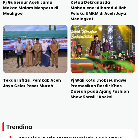
Pj Gubernur Aceh Jamu
Ketua Dekranasda
Makan Malam Menpora di
Mahdalena: Alhamdulillah
Meuligoe
Pelaku UMKM di Aceh Jaya
Meningkat
Tekan Inflasi, Pemkab Aceh
Pj Wali Kota Lhokseumawe
Jaya Gelar Pasar Murah
Promosikan Bordir Khas
Daerah pada Ajang Fashion
Show Korwil I Apeksi
Trending