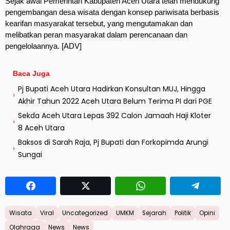
Sejak awal Pemerintah Kabupaten Aceh Utara telah mendukung 
pengembangan desa wisata dengan konsep pariwisata berbasis 
kearifan masyarakat tersebut, yang mengutamakan dan 
melibatkan peran masyarakat dalam perencanaan dan 
pengelolaannya. [ADV]
Baca Juga
Pj Bupati Aceh Utara Hadirkan Konsultan MUJ, Hingga
›
Akhir Tahun 2022 Aceh Utara Belum Terima PI dari PGE
Sekda Aceh Utara Lepas 392 Calon Jamaah Haji Kloter
›
8 Aceh Utara
Baksos di Sarah Raja, Pj Bupati dan Forkopimda Arungi
›
Sungai
Wisata
Viral
Uncategorized
UMKM
Sejarah
Politik
Opini
Olahraga
News
News