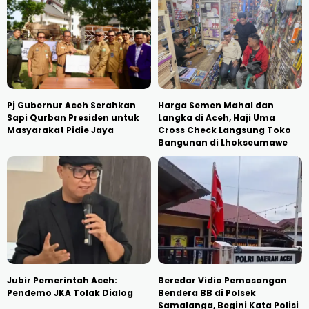
Pj Gubernur Aceh Serahkan
Harga Semen Mahal dan
Sapi Qurban Presiden untuk
Langka di Aceh, Haji Uma
Masyarakat Pidie Jaya
Cross Check Langsung Toko
Bangunan di Lhokseumawe
Jubir Pemerintah Aceh:
Beredar Vidio Pemasangan
Pendemo JKA Tolak Dialog
Bendera BB di Polsek
Samalanga, Begini Kata Polisi