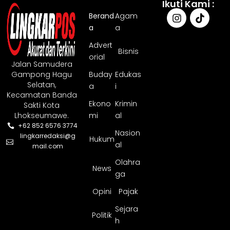
Ikuti Kami :
Berand
Agam
a
a
Advert
Bisnis
orial
Jalan Samudera
Gampong Hagu
Buday
Edukas
Selatan,
a
i
Kecamatan Banda
Ekono
Krimin
Sakti Kota
Lhokseumawe.
mi
al
+62 852 6576 3774
Nasion
lingkarredaksi@g
Hukum
al
mail.com
Olahra
News
ga
Opini
Pajak
Sejara
Politik
h